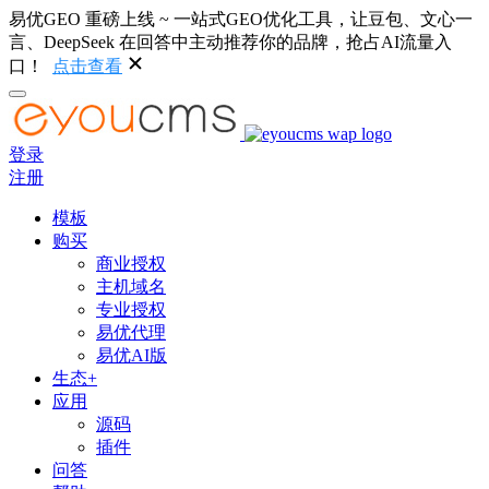
易优GEO 重磅上线 ~ 一站式GEO优化工具，让豆包、文心一
言、DeepSeek 在回答中主动推荐你的品牌，抢占AI流量入
口！
点击查看
登录
注册
模板
购买
商业授权
主机域名
专业授权
易优代理
易优AI版
生态+
应用
源码
插件
问答