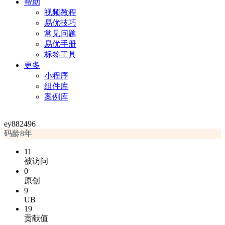
帮助
视频教程
易优技巧
常见问题
易优手册
标签工具
更多
小程序
组件库
案例库
ey882496
码龄8年
11
被访问
0
原创
9
UB
19
贡献值