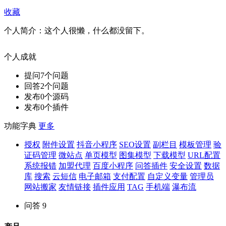
收藏
个人简介：
这个人很懒，什么都没留下。
个人成就
提问
7
个问题
回答
2
个问题
发布
0
个源码
发布
0
个插件
功能字典
更多
授权
附件设置
抖音小程序
SEO设置
副栏目
模板管理
验
证码管理
微站点
单页模型
图集模型
下载模型
URL配置
系统报错
加盟代理
百度小程序
问答插件
安全设置
数据
库
搜索
云短信
电子邮箱
支付配置
自定义变量
管理员
网站搬家
友情链接
插件应用
TAG
手机端
瀑布流
问答
9