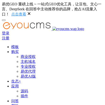
易优GEO 重磅上线 ~ 一站式GEO优化工具，让豆包、文心一
言、DeepSeek 在回答中主动推荐你的品牌，抢占AI流量入
口！
点击查看
登录
注册
模板
购买
商业授权
主机域名
专业授权
易优代理
易优AI版
生态+
应用
源码
插件
问答