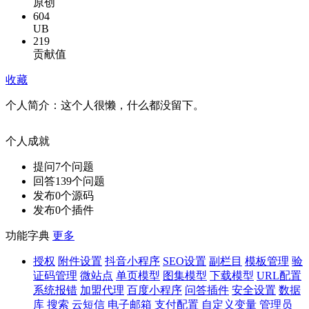
原创
604
UB
219
贡献值
收藏
个人简介：
这个人很懒，什么都没留下。
个人成就
提问
7
个问题
回答
139
个问题
发布
0
个源码
发布
0
个插件
功能字典
更多
授权
附件设置
抖音小程序
SEO设置
副栏目
模板管理
验
证码管理
微站点
单页模型
图集模型
下载模型
URL配置
系统报错
加盟代理
百度小程序
问答插件
安全设置
数据
库
搜索
云短信
电子邮箱
支付配置
自定义变量
管理员