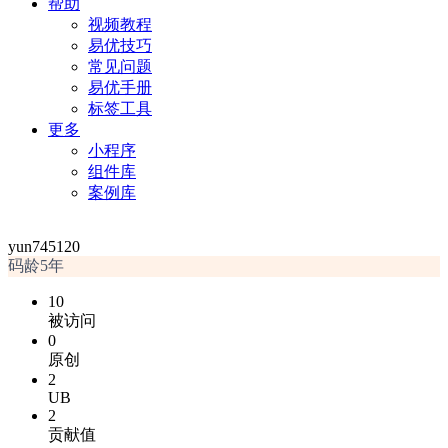
帮助
视频教程
易优技巧
常见问题
易优手册
标签工具
更多
小程序
组件库
案例库
yun745120
码龄5年
10
被访问
0
原创
2
UB
2
贡献值