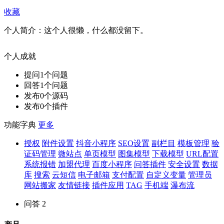
收藏
个人简介：
这个人很懒，什么都没留下。
个人成就
提问
1
个问题
回答
1
个问题
发布
0
个源码
发布
0
个插件
功能字典
更多
授权
附件设置
抖音小程序
SEO设置
副栏目
模板管理
验
证码管理
微站点
单页模型
图集模型
下载模型
URL配置
系统报错
加盟代理
百度小程序
问答插件
安全设置
数据
库
搜索
云短信
电子邮箱
支付配置
自定义变量
管理员
网站搬家
友情链接
插件应用
TAG
手机端
瀑布流
问答
2