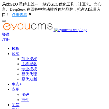
易优GEO 重磅上线 ~ 一站式GEO优化工具，让豆包、文心一
言、DeepSeek 在回答中主动推荐你的品牌，抢占AI流量入
口！
点击查看
登录
注册
模板
购买
商业授权
主机域名
专业授权
易优代理
易优AI版
生态+
应用
源码
插件
问答