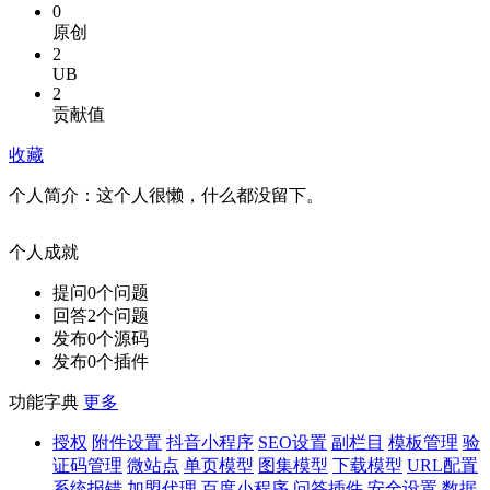
0
原创
2
UB
2
贡献值
收藏
个人简介：
这个人很懒，什么都没留下。
个人成就
提问
0
个问题
回答
2
个问题
发布
0
个源码
发布
0
个插件
功能字典
更多
授权
附件设置
抖音小程序
SEO设置
副栏目
模板管理
验
证码管理
微站点
单页模型
图集模型
下载模型
URL配置
系统报错
加盟代理
百度小程序
问答插件
安全设置
数据