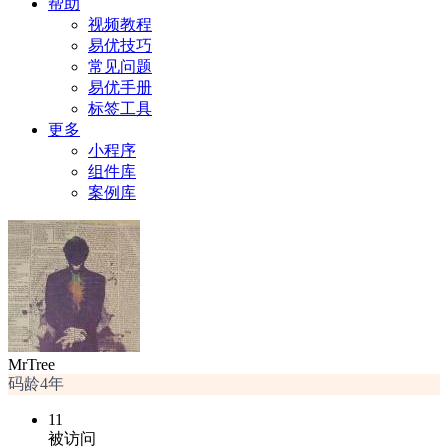
帮助
视频教程
易优技巧
常见问题
易优手册
标签工具
更多
小程序
组件库
案例库
MrTree
码龄4年
11
被访问