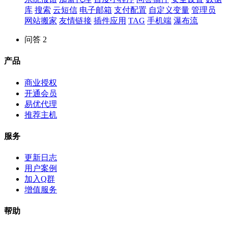
库
搜索
云短信
电子邮箱
支付配置
自定义变量
管理员
网站搬家
友情链接
插件应用
TAG
手机端
瀑布流
问答
2
产品
商业授权
开通会员
易优代理
推荐主机
服务
更新日志
用户案例
加入Q群
增值服务
帮助