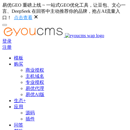
易优GEO 重磅上线 ~ 一站式GEO优化工具，让豆包、文心一
言、DeepSeek 在回答中主动推荐你的品牌，抢占AI流量入
口！
点击查看
登录
注册
模板
购买
商业授权
主机域名
专业授权
易优代理
易优AI版
生态+
应用
源码
插件
问答