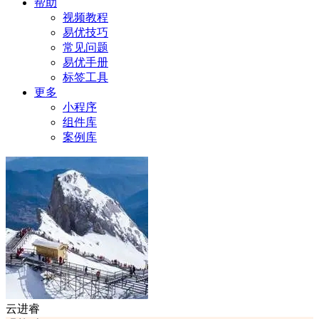
帮助
视频教程
易优技巧
常见问题
易优手册
标签工具
更多
小程序
组件库
案例库
云进睿