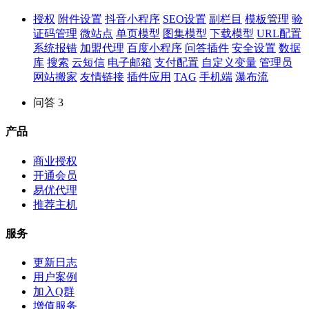
授权
附件设置
抖音小程序
SEO设置
副栏目
模板管理
验
证码管理
微站点
单页模型
图集模型
下载模型
URL配置
系统报错
加盟代理
百度小程序
问答插件
安全设置
数据
库
搜索
云短信
电子邮箱
支付配置
自定义变量
管理员
网站搬家
友情链接
插件应用
TAG
手机端
瀑布流
问答
3
产品
商业授权
开通会员
易优代理
推荐主机
服务
更新日志
用户案例
加入Q群
增值服务