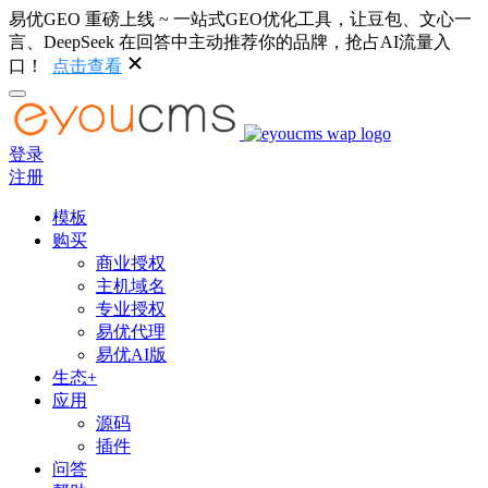
易优GEO 重磅上线 ~ 一站式GEO优化工具，让豆包、文心一
言、DeepSeek 在回答中主动推荐你的品牌，抢占AI流量入
口！
点击查看
登录
注册
模板
购买
商业授权
主机域名
专业授权
易优代理
易优AI版
生态+
应用
源码
插件
问答