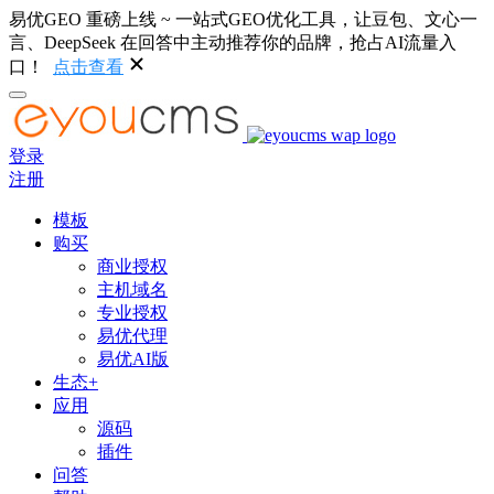
易优GEO 重磅上线 ~ 一站式GEO优化工具，让豆包、文心一
言、DeepSeek 在回答中主动推荐你的品牌，抢占AI流量入
口！
点击查看
登录
注册
模板
购买
商业授权
主机域名
专业授权
易优代理
易优AI版
生态+
应用
源码
插件
问答