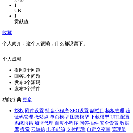
1
UB
1
贡献值
收藏
个人简介：
这个人很懒，什么都没留下。
个人成就
提问
0
个问题
回答
1
个问题
发布
0
个源码
发布
0
个插件
功能字典
更多
授权
附件设置
抖音小程序
SEO设置
副栏目
模板管理
验
证码管理
微站点
单页模型
图集模型
下载模型
URL配置
系统报错
加盟代理
百度小程序
问答插件
安全设置
数据
库
搜索
云短信
电子邮箱
支付配置
自定义变量
管理员