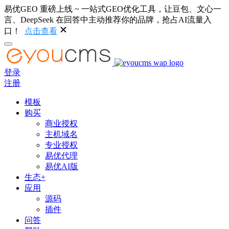
易优GEO 重磅上线 ~ 一站式GEO优化工具，让豆包、文心一
言、DeepSeek 在回答中主动推荐你的品牌，抢占AI流量入
口！
点击查看
登录
注册
模板
购买
商业授权
主机域名
专业授权
易优代理
易优AI版
生态+
应用
源码
插件
问答