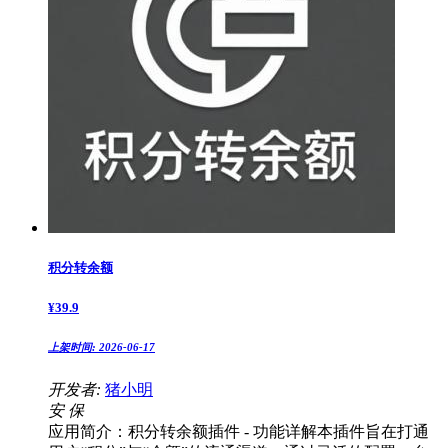
积分转余额
¥
39.9
上架时间:
2026-06-17
开发者:
猪小明
安
保
应用简介：积分转余额插件 - 功能详解本插件旨在打通