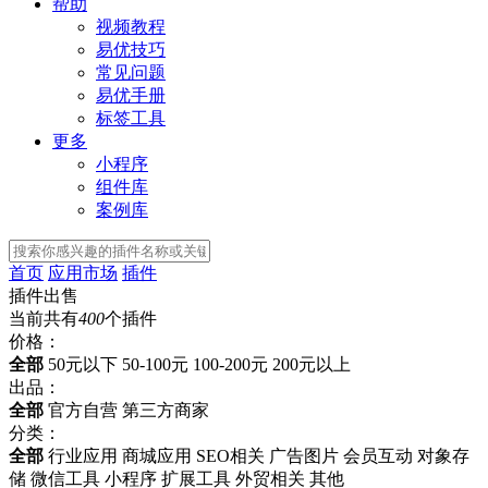
帮助
视频教程
易优技巧
常见问题
易优手册
标签工具
更多
小程序
组件库
案例库
首页
应用市场
插件
插件出售
当前共有
400
个插件
价格
：
全部
50元以下
50-100元
100-200元
200元以上
出品
：
全部
官方自营
第三方商家
分类
：
全部
行业应用
商城应用
SEO相关
广告图片
会员互动
对象存
储
微信工具
小程序
扩展工具
外贸相关
其他