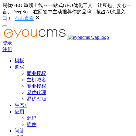
易优GEO 重磅上线 ~ 一站式GEO优化工具，让豆包、文心一
言、DeepSeek 在回答中主动推荐你的品牌，抢占AI流量入
口！
点击查看
登录
注册
模板
购买
商业授权
主机域名
专业授权
易优代理
易优AI版
生态+
应用
源码
插件
问答