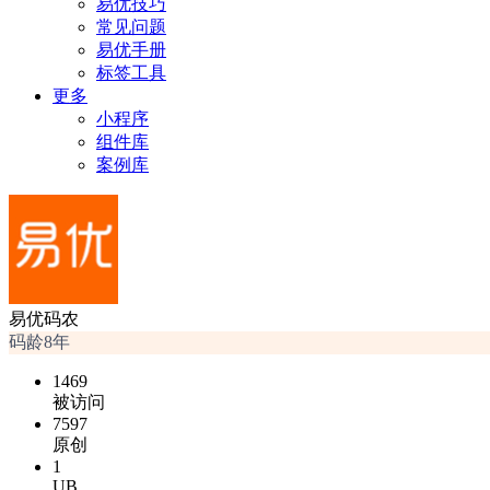
易优技巧
常见问题
易优手册
标签工具
更多
小程序
组件库
案例库
易优码农
码龄8年
1469
被访问
7597
原创
1
UB