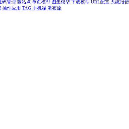
证码管理
微站点
单页模型
图集模型
下载模型
URL配置
系统报错
接
插件应用
TAG
手机端
瀑布流