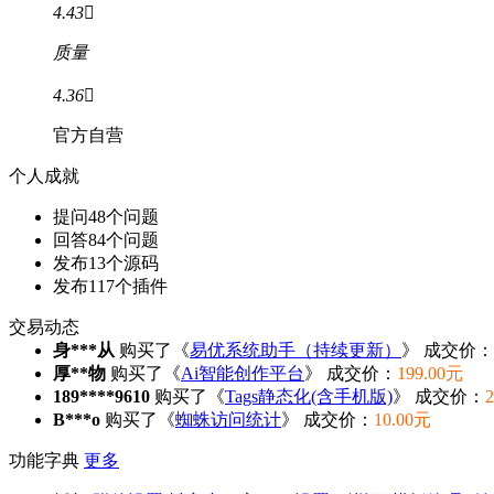
4.43

质量
4.36

官方自营
个人成就
提问
48
个问题
回答
84
个问题
发布
13
个源码
发布
117
个插件
交易动态
身***从
购买了《
易优系统助手（持续更新）
》 成交价：
厚**物
购买了《
Ai智能创作平台
》 成交价：
199.00元
189****9610
购买了《
Tags静态化(含手机版)
》 成交价：
B***o
购买了《
蜘蛛访问统计
》 成交价：
10.00元
功能字典
更多