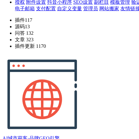
授权
附件设置
抖音小程序
SEO设置
副栏目
模板管理
验
电子邮箱
支付配置
自定义变量
管理员
网站搬家
友情链
插件
117
源码
13
问答
132
文章
323
插件更新
1170
AI城市获客·品牌GEO引擎