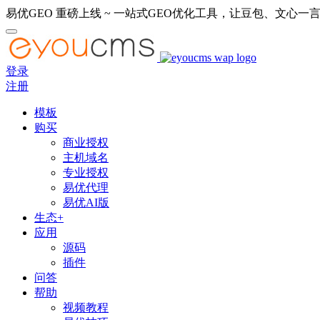
易优GEO 重磅上线 ~ 一站式GEO优化工具，让豆包、文心一言
登录
注册
模板
购买
商业授权
主机域名
专业授权
易优代理
易优AI版
生态+
应用
源码
插件
问答
帮助
视频教程