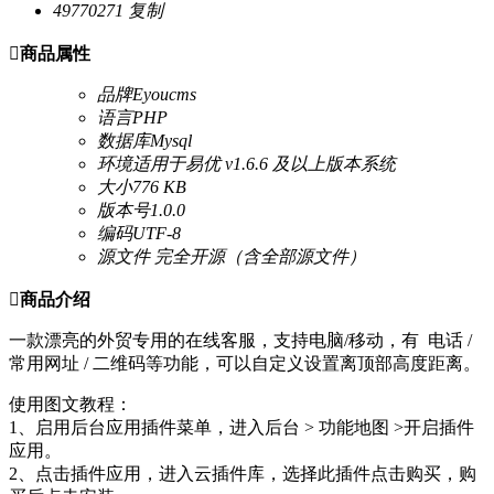
49770271
复制

商品属性
品牌
Eyoucms
语言
PHP
数据库
Mysql
环境
适用于易优 v1.6.6 及以上版本系统
大小
776 KB
版本号
1.0.0
编码
UTF-8
源文件
完全开源（含全部源文件）

商品介绍
一款漂亮的外贸专用的在线客服，支持电脑/移动，有 电话 /
常用网址 / 二维码等功能，可以自定义设置离顶部高度距离。
使用图文教程：
1、启用后台应用插件菜单，进入后台 > 功能地图 >开启插件
应用。
2、点击插件应用，进入云插件库，选择此插件点击购买，购