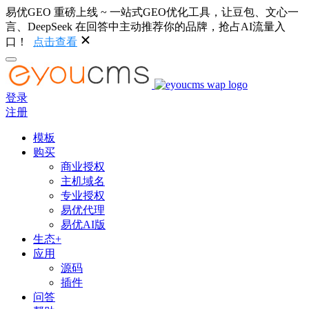
易优GEO 重磅上线 ~ 一站式GEO优化工具，让豆包、文心一
言、DeepSeek 在回答中主动推荐你的品牌，抢占AI流量入
口！
点击查看
登录
注册
模板
购买
商业授权
主机域名
专业授权
易优代理
易优AI版
生态+
应用
源码
插件
问答