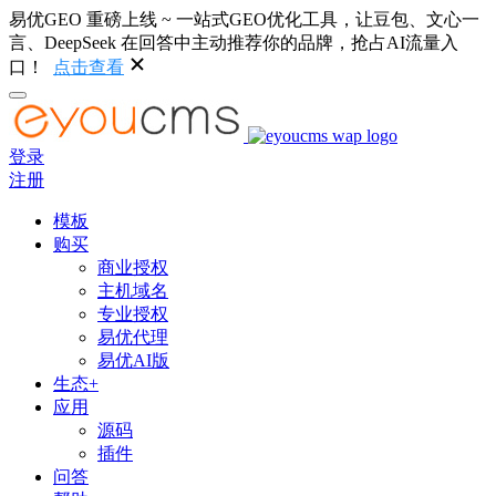
易优GEO 重磅上线 ~ 一站式GEO优化工具，让豆包、文心一
言、DeepSeek 在回答中主动推荐你的品牌，抢占AI流量入
口！
点击查看
登录
注册
模板
购买
商业授权
主机域名
专业授权
易优代理
易优AI版
生态+
应用
源码
插件
问答