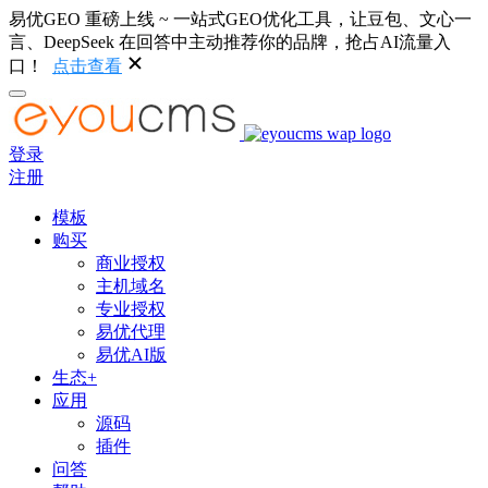
易优GEO 重磅上线 ~ 一站式GEO优化工具，让豆包、文心一
言、DeepSeek 在回答中主动推荐你的品牌，抢占AI流量入
口！
点击查看
登录
注册
模板
购买
商业授权
主机域名
专业授权
易优代理
易优AI版
生态+
应用
源码
插件
问答