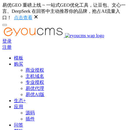
易优GEO 重磅上线 ~ 一站式GEO优化工具，让豆包、文心一
言、DeepSeek 在回答中主动推荐你的品牌，抢占AI流量入
口！
点击查看
登录
注册
模板
购买
商业授权
主机域名
专业授权
易优代理
易优AI版
生态+
应用
源码
插件
问答