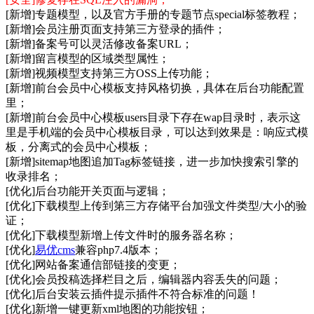
[新增]专题模型，以及官方手册的专题节点special标签教程；
[新增]会员注册页面支持第三方登录的插件；
[新增]备案号可以灵活修改备案URL；
[新增]留言模型的区域类型属性；
[新增]视频模型支持第三方OSS上传功能；
[新增]前台会员中心模板支持风格切换，具体在后台功能配置
里；
[新增]前台会员中心模板users目录下存在wap目录时，表示这
里是手机端的会员中心模板目录，可以达到效果是：响应式模
板，分离式的会员中心模板；
[新增]sitemap地图追加Tag标签链接，进一步加快搜索引擎的
收录排名；
[优化]后台功能开关页面与逻辑；
[优化]下载模型上传到第三方存储平台加强文件类型/大小的验
证；
[优化]下载模型新增上传文件时的服务器名称；
[优化]
易优cms
兼容php7.4版本；
[优化]网站备案通信部链接的变更；
[优化]会员投稿选择栏目之后，编辑器内容丢失的问题；
[优化]后台安装云插件提示插件不符合标准的问题！
[优化]新增一键更新xml地图的功能按钮；