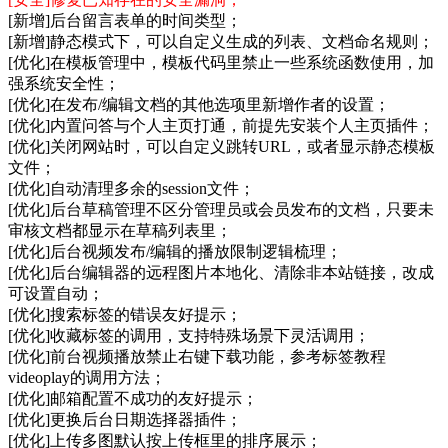
[新增]后台留言表单的时间类型；
[新增]静态模式下，可以自定义生成的列表、文档命名规则；
[优化]在模板管理中，模板代码里禁止一些系统函数使用，加
强系统安全性；
[优化]在发布/编辑文档的其他选项里新增作者的设置；
[优化]内置问答与个人主页打通，前提先安装个人主页插件；
[优化]关闭网站时，可以自定义跳转URL，或者显示静态模板
文件；
[优化]自动清理多余的session文件；
[优化]后台草稿管理不区分管理员或会员发布的文档，只要未
审核文档都显示在草稿列表里；
[优化]后台视频发布/编辑的播放限制逻辑梳理；
[优化]后台编辑器的远程图片本地化、清除非本站链接，改成
可设置自动；
[优化]搜索标签的错误友好提示；
[优化]收藏标签的调用，支持特殊场景下灵活调用；
[优化]前台视频播放禁止右键下载功能，参考标签教程
videoplay的调用方法；
[优化]邮箱配置不成功的友好提示；
[优化]更换后台日期选择器插件；
[优化]上传多图默认按上传框里的排序展示；