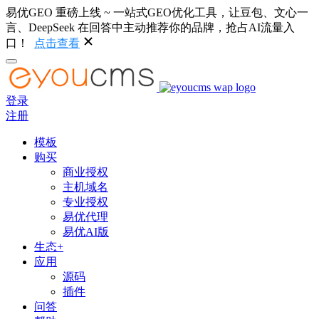
易优GEO 重磅上线 ~ 一站式GEO优化工具，让豆包、文心一
言、DeepSeek 在回答中主动推荐你的品牌，抢占AI流量入
口！
点击查看
登录
注册
模板
购买
商业授权
主机域名
专业授权
易优代理
易优AI版
生态+
应用
源码
插件
问答