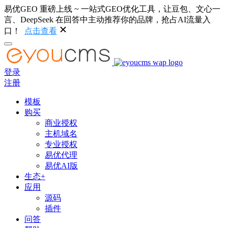
易优GEO 重磅上线 ~ 一站式GEO优化工具，让豆包、文心一
言、DeepSeek 在回答中主动推荐你的品牌，抢占AI流量入
口！
点击查看
登录
注册
模板
购买
商业授权
主机域名
专业授权
易优代理
易优AI版
生态+
应用
源码
插件
问答