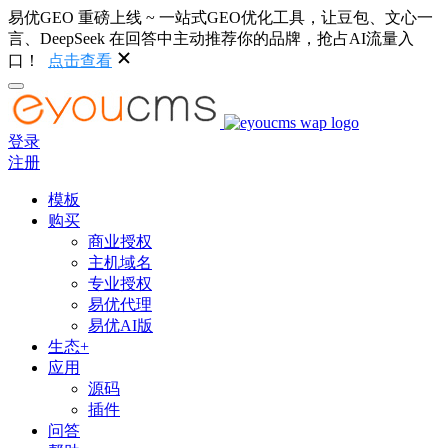
易优GEO 重磅上线 ~ 一站式GEO优化工具，让豆包、文心一
言、DeepSeek 在回答中主动推荐你的品牌，抢占AI流量入
口！
点击查看
登录
注册
模板
购买
商业授权
主机域名
专业授权
易优代理
易优AI版
生态+
应用
源码
插件
问答