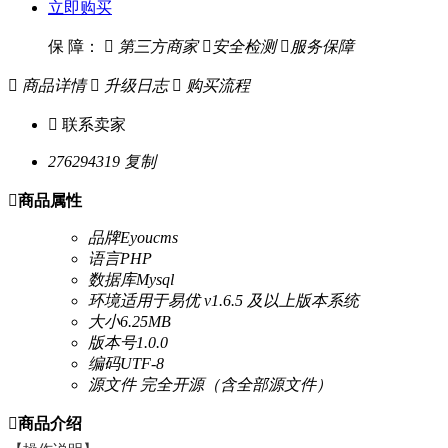
立即购买
保 障：

第三方商家

安全检测

服务保障

商品详情

升级日志

购买流程

联系卖家
276294319
复制

商品属性
品牌
Eyoucms
语言
PHP
数据库
Mysql
环境
适用于易优 v1.6.5 及以上版本系统
大小
6.25MB
版本号
1.0.0
编码
UTF-8
源文件
完全开源（含全部源文件）

商品介绍