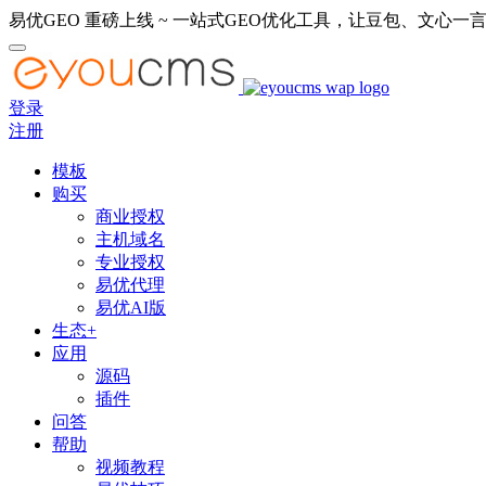
易优GEO 重磅上线 ~ 一站式GEO优化工具，让豆包、文心一言
登录
注册
模板
购买
商业授权
主机域名
专业授权
易优代理
易优AI版
生态+
应用
源码
插件
问答
帮助
视频教程