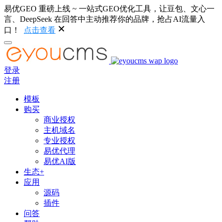
易优GEO 重磅上线 ~ 一站式GEO优化工具，让豆包、文心一
言、DeepSeek 在回答中主动推荐你的品牌，抢占AI流量入
口！
点击查看
登录
注册
模板
购买
商业授权
主机域名
专业授权
易优代理
易优AI版
生态+
应用
源码
插件
问答