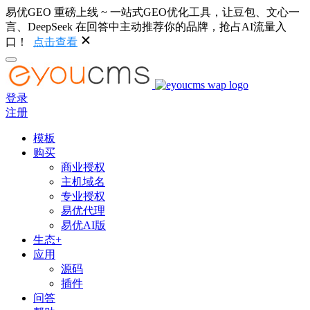
易优GEO 重磅上线 ~ 一站式GEO优化工具，让豆包、文心一
言、DeepSeek 在回答中主动推荐你的品牌，抢占AI流量入
口！
点击查看
登录
注册
模板
购买
商业授权
主机域名
专业授权
易优代理
易优AI版
生态+
应用
源码
插件
问答