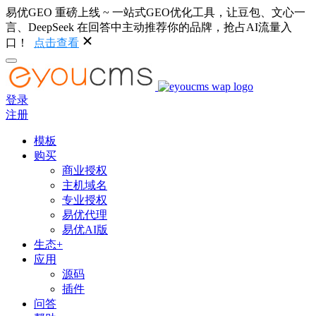
易优GEO 重磅上线 ~ 一站式GEO优化工具，让豆包、文心一
言、DeepSeek 在回答中主动推荐你的品牌，抢占AI流量入
口！
点击查看
登录
注册
模板
购买
商业授权
主机域名
专业授权
易优代理
易优AI版
生态+
应用
源码
插件
问答