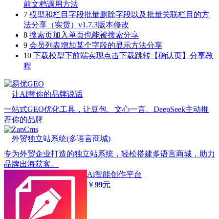
前文档调用方法
7
模型和栏目字段批量删除字段以及批量关联栏目的方
法分享（实货）v1.7.3版本修改
8
搜索页加入单页也能被搜索分享
9
会员列表增加某个字段的显示方法分享
10
下载模型下前端实现点击下载跳转【确认页】分享教
程
易优GEO
让AI替你的品牌说话
一站式GEO优化工具，让豆包、文心一言、DeepSeek主动推
荐你的品牌
ZanCms
外贸独立站系统(多语言商城)
专为外贸企业打造的独立站系统，轻松搭建多语言商城，助力
品牌出海获客。
Ai智能创作平台
￥
99
元