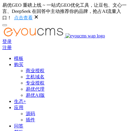
易优GEO 重磅上线 ~ 一站式GEO优化工具，让豆包、文心一
言、DeepSeek 在回答中主动推荐你的品牌，抢占AI流量入
口！
点击查看
登录
注册
模板
购买
商业授权
主机域名
专业授权
易优代理
易优AI版
生态+
应用
源码
插件
问答