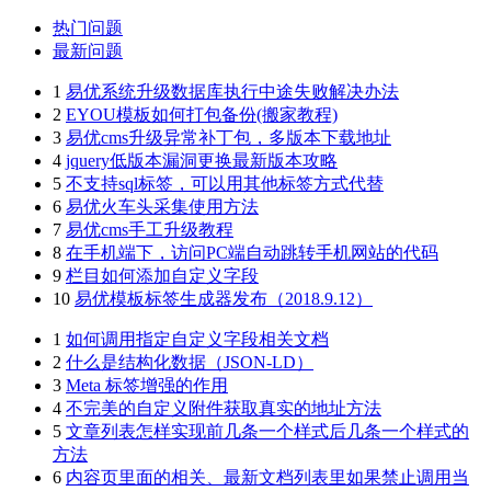
热门问题
最新问题
1
易优系统升级数据库执行中途失败解决办法
2
EYOU模板如何打包备份(搬家教程)
3
易优cms升级异常补丁包，多版本下载地址
4
jquery低版本漏洞更换最新版本攻略
5
不支持sql标签，可以用其他标签方式代替
6
易优火车头采集使用方法
7
易优cms手工升级教程
8
在手机端下，访问PC端自动跳转手机网站的代码
9
栏目如何添加自定义字段
10
易优模板标签生成器发布（2018.9.12）
1
如何调用指定自定义字段相关文档
2
什么是结构化数据（JSON-LD）
3
Meta 标签增强的作用
4
不完美的自定义附件获取真实的地址方法
5
文章列表怎样实现前几条一个样式后几条一个样式的
方法
6
内容页里面的相关、最新文档列表里如果禁止调用当