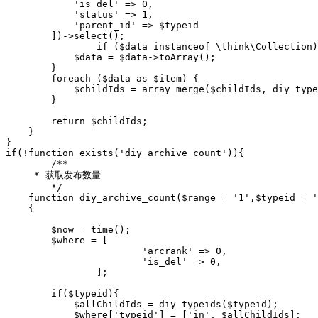
            'is_del' => 0,

            'status' => 1,

            'parent_id' => $typeid

        ])->select();

		if ($data instanceof \think\Collection) {

            $data = $data->toArray();

        }

        foreach ($data as $item) {

            $childIds = array_merge($childIds, diy_type
        }

        return $childIds;

    }

}

if(!function_exists('diy_archive_count')){

	/**

     * 获取发布数量

	*/

    function diy_archive_count($range = '1',$typeid = '
    {

        $now = time();

        $where = [

			'arcrank' => 0,

			'is_del' => 0,

		];

        if($typeid){

            $allChildIds = diy_typeids($typeid);

            $where['typeid'] = ['in', $allChildIds];
