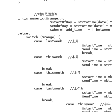
        }

		//时间范围查询

        if(is_numeric($range)){

			$startOfDay = strtotime(date('Y-m-d', $now) . ' 00:00:00');

			$endOfDay = strtotime(date('Y-m-d', $now) . ' 23:59:59');

			$where['add_time'] = ['between', [$startOfDay - ($range * 86400), $endOfDay]];

        }else{

            switch ($range) {

                case 'lastweek': //上周

					$startTime = strtotime('last monday', $now) - 7 * 86400;

					$endTime = strtotime('last sunday', $now) + 86399;

					break;

                case 'thisweek': //本周

					$startTime = strtotime('last sunday', $now) + 86400;

					$endTime = strtotime('next sunday', $now) - 1;

                    break;

                case 'thismonth': //本月

					$startTime = mktime(0, 0, 0, date('n', $now), 1, date('Y', $now));

					$endTime = mktime(23, 59, 59, date('n', $now), date('t', $now), date('Y', $now));

                    break;

                case 'lastmonth': //上个月

					$startTime = mktime(0, 0, 0, date('n', $now)-1, 1, date('Y', $now));

					$endTime = mktime(23, 59, 59, date('n', $now)-1, date('t', mktime(0, 0, 0, date('n', $now)-1, 1, date('Y', $now))), date('Y', $now));

                    break;

				case 'thisyear': //今年

					$startTime = mktime(0, 0, 0, 1, 1, date('Y', $now));
