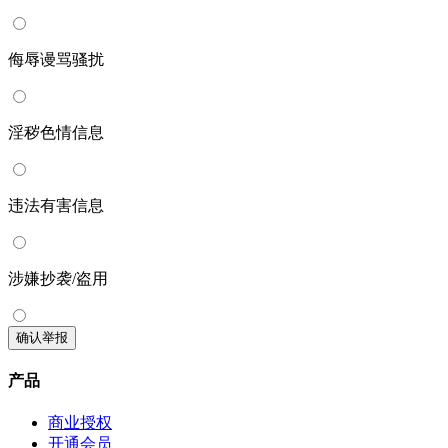
侮辱谩骂骚扰
淫秽色情信息
违法有害信息
涉嫌抄袭/盗用
确认举报
产品
商业授权
开通会员