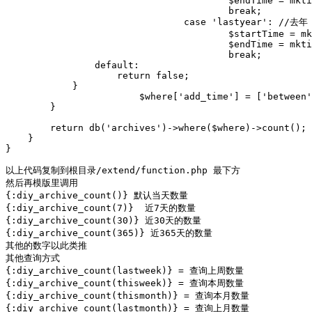
					$endTime = mktime(23, 59, 59, 12, 31, date('Y', $now));

					break;

				case 'lastyear': //去年

					$startTime = mktime(0, 0, 0, 1, 1, date('Y', $now) - 1);

					$endTime = mktime(23, 59, 59, 12, 31, date('Y', $now) - 1);

					break;

                default:

                    return false;

            }

			$where['add_time'] = ['between', [$startTime, $endTime]];

        }

        return db('archives')->where($where)->count();

    }

}

以上代码复制到根目录/extend/function.php 最下方

然后再模版里调用

{:diy_archive_count()} 默认当天数量

{:diy_archive_count(7)}  近7天的数量

{:diy_archive_count(30)} 近30天的数量

{:diy_archive_count(365)} 近365天的数量

其他的数字以此类推

其他查询方式

{:diy_archive_count(lastweek)} = 查询上周数量

{:diy_archive_count(thisweek)} = 查询本周数量

{:diy_archive_count(thismonth)} = 查询本月数量

{:diy_archive_count(lastmonth)} = 查询上月数量
