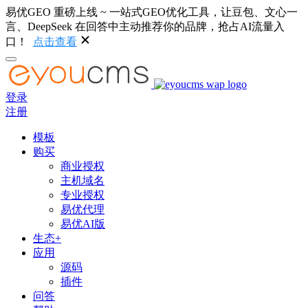
易优GEO 重磅上线 ~ 一站式GEO优化工具，让豆包、文心一
言、DeepSeek 在回答中主动推荐你的品牌，抢占AI流量入
口！
点击查看
登录
注册
模板
购买
商业授权
主机域名
专业授权
易优代理
易优AI版
生态+
应用
源码
插件
问答