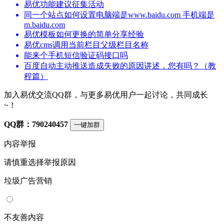
易优功能建议征集活动
同一个站点如何设置电脑端是www.baidu.com 手机端是
m.baidu.com
易优模板如何更换的简单分享经验
易优cms调用当前栏目父级栏目名称
能来个手机短信验证码接口吗
百度自动主动推送造成失败的原因讲述，您有吗？（教
程篇）
加入易优交流QQ群，与更多易优用户一起讨论，共同成长
~！
QQ群：790240457
一键加群
内容举报
请慎重选择举报原因
垃圾广告营销
不友善内容