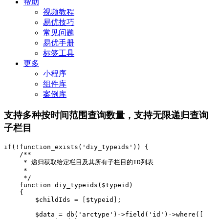
帮助
视频教程
易优技巧
常见问题
易优手册
标签工具
更多
小程序
组件库
案例库
支持多种按时间范围查询数量，支持无限递归查询
子栏目
if(!function_exists('diy_typeids')) {

    /**

     * 递归获取给定栏目及其所有子栏目的ID列表

     *

     */

    function diy_typeids($typeid)

    {

        $childIds = [$typeid];

        $data = db('arctype')->field('id')->where([
