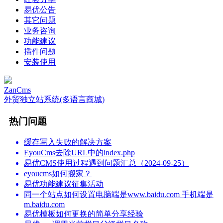
易优公告
其它问题
业务咨询
功能建议
插件问题
安装使用
ZanCms
外贸独立站系统(多语言商城)
热门问题
缓存写入失败的解决方案
EyouCms去除URL中的index.php
易优CMS使用过程遇到问题汇总（2024-09-25）
eyoucms如何搬家？
易优功能建议征集活动
同一个站点如何设置电脑端是www.baidu.com 手机端是
m.baidu.com
易优模板如何更换的简单分享经验