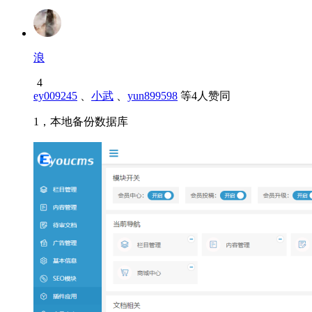
浪
4
ey009245
、
小武
、
yun899598
等
4
人赞同
1，本地备份数据库