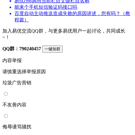
易优cms调用当前栏目父级栏目名称
能来个手机短信验证码接口吗
百度自动主动推送造成失败的原因讲述，您有吗？（教
程篇）
加入易优交流QQ群，与更多易优用户一起讨论，共同成长
~！
QQ群：790240457
一键加群
内容举报
请慎重选择举报原因
垃圾广告营销
不友善内容
侮辱谩骂骚扰