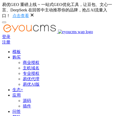
易优GEO 重磅上线 ~ 一站式GEO优化工具，让豆包、文心一
言、DeepSeek 在回答中主动推荐你的品牌，抢占AI流量入
口！
点击查看
登录
注册
模板
购买
商业授权
主机域名
专业授权
易优代理
易优AI版
生态+
应用
源码
插件
问答