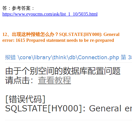
答：参考答案：
https://www.eyoucms.com/ask/list_1_10/5035.html
12、出现这种报错怎么办？SQLSTATE[HY000]: General
error: 1615 Prepared statement needs to be re-prepared