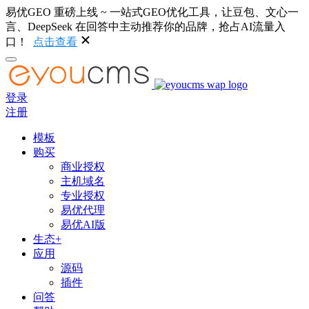
易优GEO 重磅上线 ~ 一站式GEO优化工具，让豆包、文心一
言、DeepSeek 在回答中主动推荐你的品牌，抢占AI流量入
口！
点击查看
登录
注册
模板
购买
商业授权
主机域名
专业授权
易优代理
易优AI版
生态+
应用
源码
插件
问答