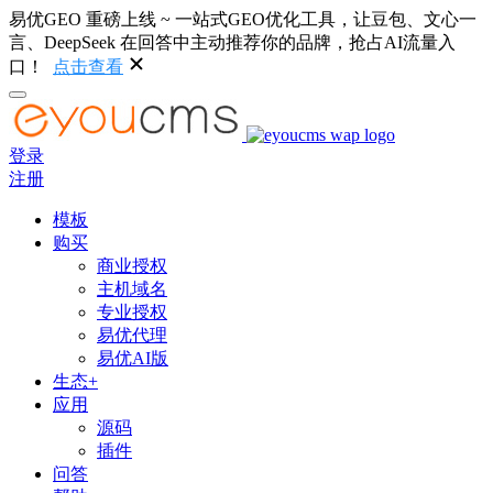
易优GEO 重磅上线 ~ 一站式GEO优化工具，让豆包、文心一
言、DeepSeek 在回答中主动推荐你的品牌，抢占AI流量入
口！
点击查看
登录
注册
模板
购买
商业授权
主机域名
专业授权
易优代理
易优AI版
生态+
应用
源码
插件
问答