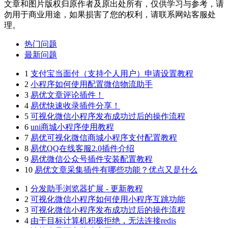
文章和图片版权归原作者及原出处所有，仅供学习与参考，请
勿用于商业用途，如果损害了您的权利，请联系网站客服处
理。
热门问题
最新问题
1
支付宝当面付（支持个人用户）申请设置教程
2
小程序如何使用配置微信物流助手
3
易优文章评论插件！
4
易优快速收录插件分享！
5
可视化微信小程序发布成功过后的操作流程
6
uni商城小程序使用教程
7
易优可视化微信商城小程序支付配置教程
8
易优QQ在线客服2.0插件介绍
9
易优微信公众号插件安装配置教程
10
易优文章采集插件有哪些功能？优点又是什么
1
分发助手浏览器扩展 - 更新教程
2
可视化微信小程序如何使用小程序互跳功能
3
可视化微信小程序发布成功过后的操作流程
4
由于目标计算机积极拒绝，无法连接redis