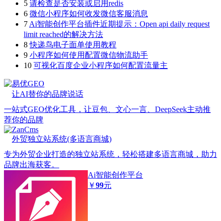
5
请检查是否安装或启用redis
6
微信小程序如何收发微信客服消息
7
Ai智能创作平台插件近期提示：Open api daily request
limit reached的解决方法
8
快递鸟电子面单使用教程
9
小程序如何使用配置微信物流助手
10
可视化百度企业小程序如何配置流量主
易优GEO
让AI替你的品牌说话
一站式GEO优化工具，让豆包、文心一言、DeepSeek主动推
荐你的品牌
ZanCms
外贸独立站系统(多语言商城)
专为外贸企业打造的独立站系统，轻松搭建多语言商城，助力
品牌出海获客。
Ai智能创作平台
￥
99
元