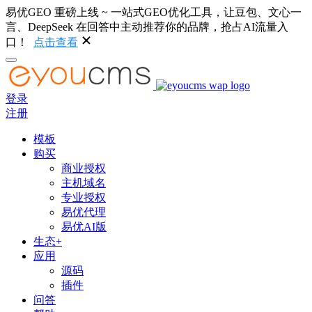
易优GEO 重磅上线 ~ 一站式GEO优化工具，让豆包、文心一
言、DeepSeek 在回答中主动推荐你的品牌，抢占AI流量入
口！
点击查看
登录
注册
模板
购买
商业授权
主机域名
专业授权
易优代理
易优AI版
生态+
应用
源码
插件
问答