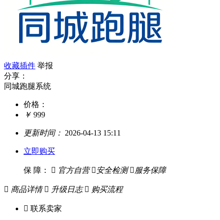
收藏插件
举报
分享：
同城跑腿系统
价格：
￥
999
更新时间：
2026-04-13 15:11
立即购买
保 障：

官方自营

安全检测

服务保障

商品详情

升级日志

购买流程

联系卖家