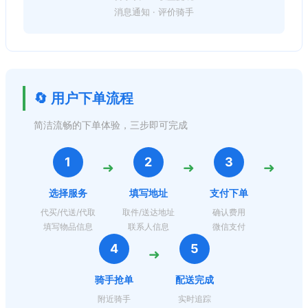
消息通知 · 评价骑手
🔄 用户下单流程
简洁流畅的下单体验，三步即可完成
1
2
3
➜
➜
➜
选择服务
填写地址
支付下单
代买/代送/代取
取件/送达地址
确认费用
填写物品信息
联系人信息
微信支付
4
5
➜
骑手抢单
配送完成
附近骑手
实时追踪