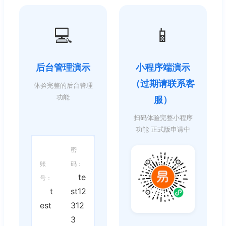
💻
📱
后台管理演示
小程序端演示
（过期请联系客
体验完整的后台管理
功能
服）
扫码体验完整小程序
功能 正式版申请中
密
账
码：
te
号：
t
st12
est
312
3