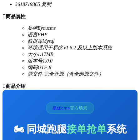
3618719365
复制

商品属性
品牌
Eyoucms
语言
PHP
数据库
Mysql
环境
适用于易优 v1.6.2 及以上版本系统
大小
1.17MB
版本号
1.0.0
编码
UTF-8
源文件
完全开源（含全部源文件）

商品介绍
易优cms
官方场景
🏍️ 同城跑腿
接单抢单
系统