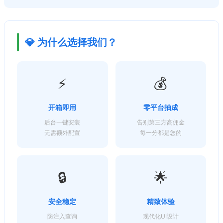
💎 为什么选择我们？
⚡
💰
开箱即用
零平台抽成
后台一键安装
告别第三方高佣金
无需额外配置
每一分都是您的
🔒
🌟
安全稳定
精致体验
防注入查询
现代化UI设计