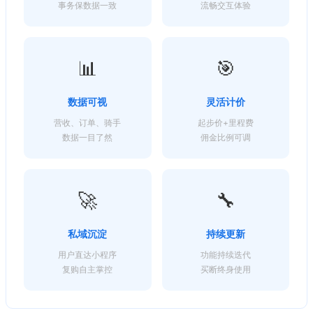
事务保数据一致
流畅交互体验
📊
🎯
数据可视
灵活计价
营收、订单、骑手
起步价+里程费
数据一目了然
佣金比例可调
🚀
🔧
私域沉淀
持续更新
用户直达小程序
功能持续迭代
复购自主掌控
买断终身使用