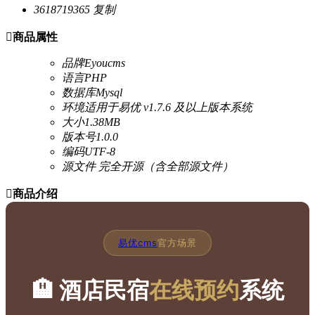
3618719365
复制

商品属性
品牌
Eyoucms
语言
PHP
数据库
Mysql
环境
适用于易优 v1.7.6 及以上版本系统
大小
1.38MB
版本号
1.0.0
编码
UTF-8
源文件
完全开源（含全部源文件）

商品介绍
易优cms
官方场景
🏨 酒店民宿
在线预约
系统