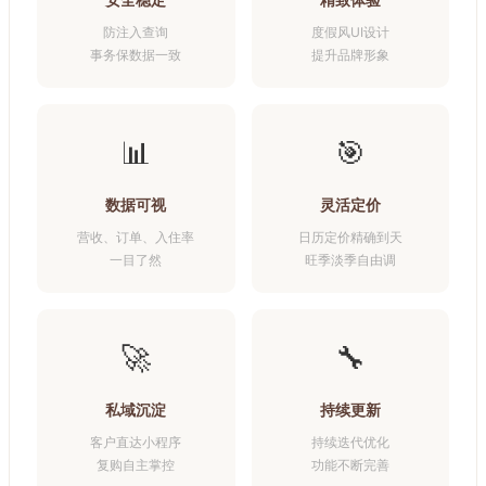
防注入查询
度假风UI设计
事务保数据一致
提升品牌形象
📊
🎯
数据可视
灵活定价
营收、订单、入住率
日历定价精确到天
一目了然
旺季淡季自由调
🚀
🔧
私域沉淀
持续更新
客户直达小程序
持续迭代优化
复购自主掌控
功能不断完善