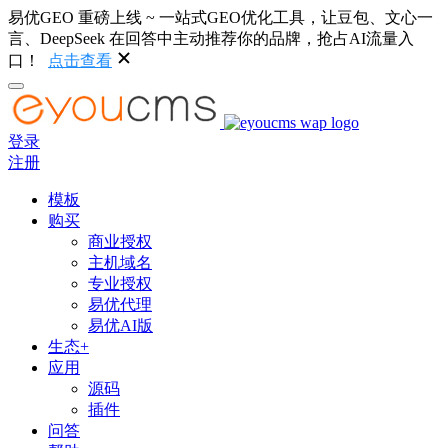
易优GEO 重磅上线 ~ 一站式GEO优化工具，让豆包、文心一
言、DeepSeek 在回答中主动推荐你的品牌，抢占AI流量入
口！
点击查看
登录
注册
模板
购买
商业授权
主机域名
专业授权
易优代理
易优AI版
生态+
应用
源码
插件
问答