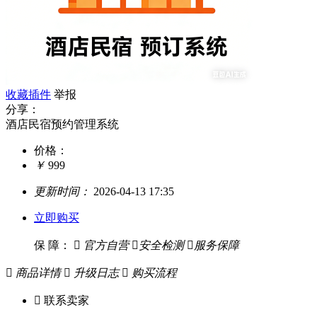
收藏插件
举报
分享：
酒店民宿预约管理系统
价格：
￥
999
更新时间：
2026-04-13 17:35
立即购买
保 障：

官方自营

安全检测

服务保障

商品详情

升级日志

购买流程

联系卖家