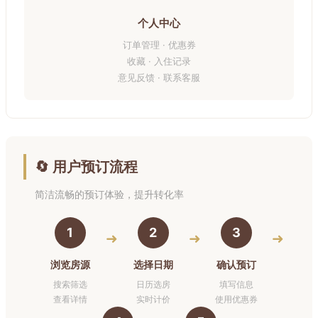
个人中心
订单管理 · 优惠券
收藏 · 入住记录
意见反馈 · 联系客服
🔄 用户预订流程
简洁流畅的预订体验，提升转化率
1
2
3
➜
➜
➜
浏览房源
选择日期
确认预订
搜索筛选
日历选房
填写信息
查看详情
实时计价
使用优惠券