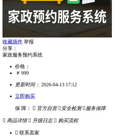
收藏插件
举报
分享：
家政服务预约系统
价格：
￥
999
更新时间：
2026-04-13 17:12
立即购买
保 障：

官方自营

安全检测

服务保障

商品详情

升级日志

购买流程

联系卖家