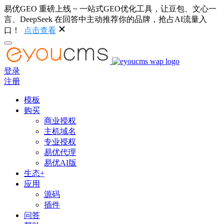
易优GEO 重磅上线 ~ 一站式GEO优化工具，让豆包、文心一
言、DeepSeek 在回答中主动推荐你的品牌，抢占AI流量入
口！
点击查看
登录
注册
模板
购买
商业授权
主机域名
专业授权
易优代理
易优AI版
生态+
应用
源码
插件
问答