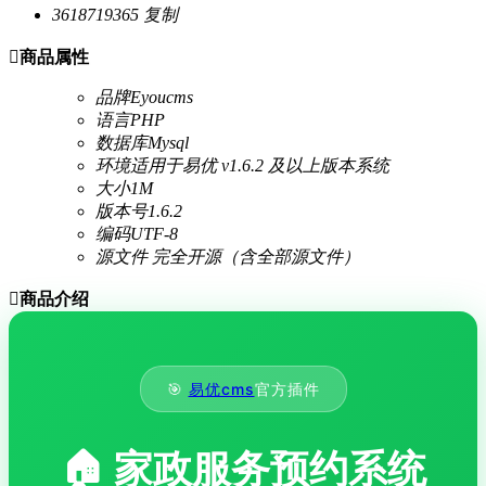
3618719365
复制

商品属性
品牌
Eyoucms
语言
PHP
数据库
Mysql
环境
适用于易优 v1.6.2 及以上版本系统
大小
1M
版本号
1.6.2
编码
UTF-8
源文件
完全开源（含全部源文件）

商品介绍
🎯
易优cms
官方插件
🏠 家政服务预约系统