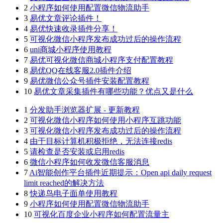
2
小程序如何使用配置微信物流助手
3
易优文章评论插件！
4
易优快速收录插件分享！
5
可视化微信小程序发布成功过后的操作流程
6
uni商城小程序使用教程
7
易优可视化微信商城小程序支付配置教程
8
易优QQ在线客服2.0插件介绍
9
易优微信公众号插件安装配置教程
10
易优文章采集插件有哪些功能？优点又是什么
1
分发助手浏览器扩展 - 更新教程
2
可视化微信小程序如何使用小程序互跳功能
3
可视化微信小程序发布成功过后的操作流程
4
由于目标计算机积极拒绝，无法连接redis
5
请检查是否安装或启用redis
6
微信小程序如何收发微信客服消息
7
Ai智能创作平台插件近期提示：Open api daily request
limit reached的解决方法
8
快递鸟电子面单使用教程
9
小程序如何使用配置微信物流助手
10
可视化百度企业小程序如何配置流量主