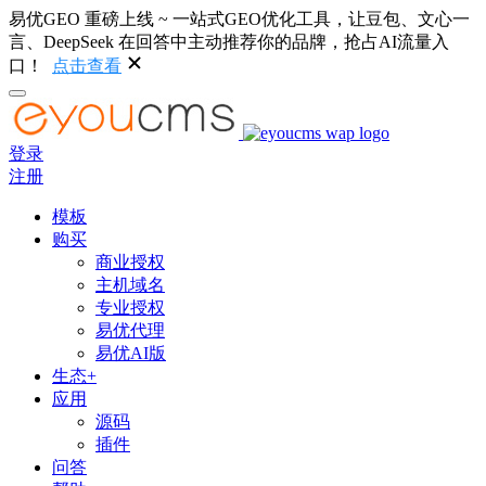
易优GEO 重磅上线 ~ 一站式GEO优化工具，让豆包、文心一
言、DeepSeek 在回答中主动推荐你的品牌，抢占AI流量入
口！
点击查看
登录
注册
模板
购买
商业授权
主机域名
专业授权
易优代理
易优AI版
生态+
应用
源码
插件
问答