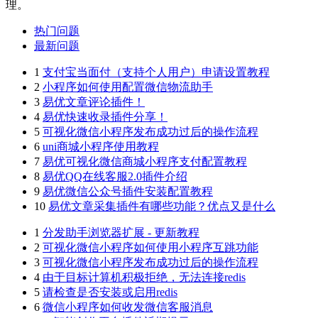
理。
热门问题
最新问题
1
支付宝当面付（支持个人用户）申请设置教程
2
小程序如何使用配置微信物流助手
3
易优文章评论插件！
4
易优快速收录插件分享！
5
可视化微信小程序发布成功过后的操作流程
6
uni商城小程序使用教程
7
易优可视化微信商城小程序支付配置教程
8
易优QQ在线客服2.0插件介绍
9
易优微信公众号插件安装配置教程
10
易优文章采集插件有哪些功能？优点又是什么
1
分发助手浏览器扩展 - 更新教程
2
可视化微信小程序如何使用小程序互跳功能
3
可视化微信小程序发布成功过后的操作流程
4
由于目标计算机积极拒绝，无法连接redis
5
请检查是否安装或启用redis
6
微信小程序如何收发微信客服消息