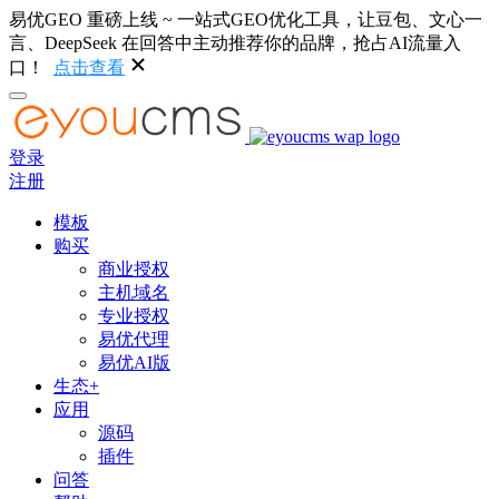
易优GEO 重磅上线 ~ 一站式GEO优化工具，让豆包、文心一
言、DeepSeek 在回答中主动推荐你的品牌，抢占AI流量入
口！
点击查看
登录
注册
模板
购买
商业授权
主机域名
专业授权
易优代理
易优AI版
生态+
应用
源码
插件
问答