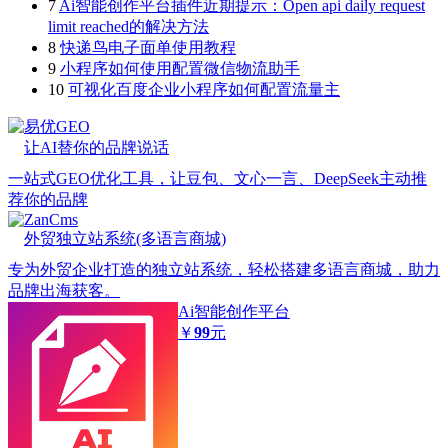
7
Ai智能创作平台插件近期提示：Open api daily request
limit reached的解决方法
8
快递鸟电子面单使用教程
9
小程序如何使用配置微信物流助手
10
可视化百度企业小程序如何配置流量主
易优GEO
让AI替你的品牌说话
一站式GEO优化工具，让豆包、文心一言、DeepSeek主动推
荐你的品牌
ZanCms
外贸独立站系统(多语言商城)
专为外贸企业打造的独立站系统，轻松搭建多语言商城，助力
品牌出海获客。
Ai智能创作平台
￥
99
元