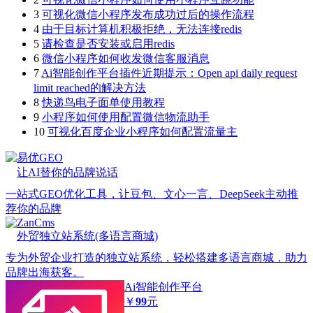
3
可视化微信小程序发布成功过后的操作流程
4
由于目标计算机积极拒绝，无法连接redis
5
请检查是否安装或启用redis
6
微信小程序如何收发微信客服消息
7
Ai智能创作平台插件近期提示：Open api daily request
limit reached的解决方法
8
快递鸟电子面单使用教程
9
小程序如何使用配置微信物流助手
10
可视化百度企业小程序如何配置流量主
易优GEO
让AI替你的品牌说话
一站式GEO优化工具，让豆包、文心一言、DeepSeek主动推
荐你的品牌
ZanCms
外贸独立站系统(多语言商城)
专为外贸企业打造的独立站系统，轻松搭建多语言商城，助力
品牌出海获客。
Ai智能创作平台
￥
99
元