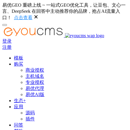
易优GEO 重磅上线 ~ 一站式GEO优化工具，让豆包、文心一
言、DeepSeek 在回答中主动推荐你的品牌，抢占AI流量入
口！
点击查看
登录
注册
模板
购买
商业授权
主机域名
专业授权
易优代理
易优AI版
生态+
应用
源码
插件
问答