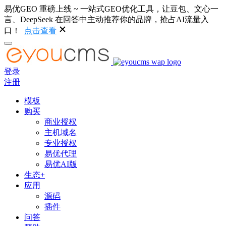
易优GEO 重磅上线 ~ 一站式GEO优化工具，让豆包、文心一
言、DeepSeek 在回答中主动推荐你的品牌，抢占AI流量入
口！
点击查看
登录
注册
模板
购买
商业授权
主机域名
专业授权
易优代理
易优AI版
生态+
应用
源码
插件
问答