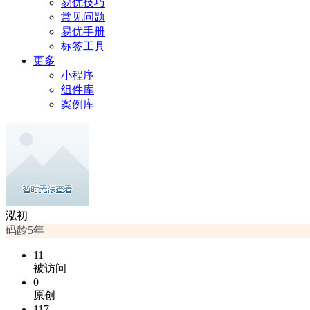
易优技巧
常见问题
易优手册
标签工具
更多
小程序
组件库
案例库
泓初
码龄5年
11
被访问
0
原创
117