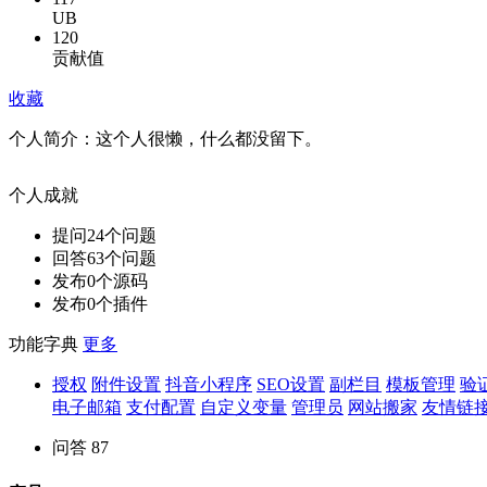
UB
120
贡献值
收藏
个人简介：
这个人很懒，什么都没留下。
个人成就
提问
24
个问题
回答
63
个问题
发布
0
个源码
发布
0
个插件
功能字典
更多
授权
附件设置
抖音小程序
SEO设置
副栏目
模板管理
验
电子邮箱
支付配置
自定义变量
管理员
网站搬家
友情链
问答
87