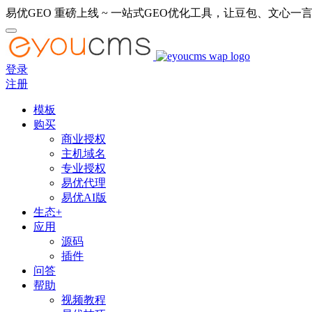
易优GEO 重磅上线 ~ 一站式GEO优化工具，让豆包、文心一言
登录
注册
模板
购买
商业授权
主机域名
专业授权
易优代理
易优AI版
生态+
应用
源码
插件
问答
帮助
视频教程