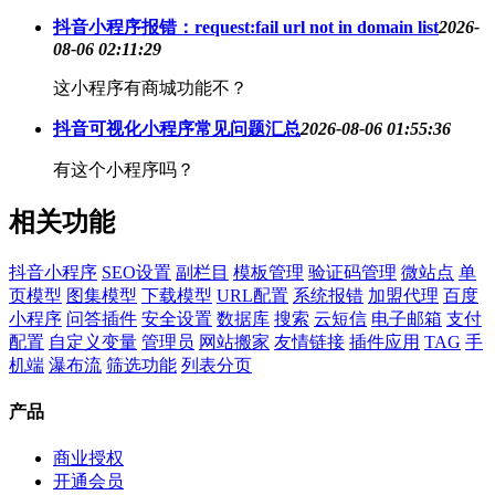
抖音小程序报错：request:fail url not in domain list
2026-
08-06 02:11:29
这小程序有商城功能不？
抖音可视化小程序常见问题汇总
2026-08-06 01:55:36
有这个小程序吗？
相关功能
抖音小程序
SEO设置
副栏目
模板管理
验证码管理
微站点
单
页模型
图集模型
下载模型
URL配置
系统报错
加盟代理
百度
小程序
问答插件
安全设置
数据库
搜索
云短信
电子邮箱
支付
配置
自定义变量
管理员
网站搬家
友情链接
插件应用
TAG
手
机端
瀑布流
筛选功能
列表分页
产品
商业授权
开通会员