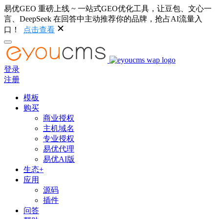
易优GEO 重磅上线 ~ 一站式GEO优化工具，让豆包、文心一
言、DeepSeek 在回答中主动推荐你的品牌，抢占AI流量入
口！
点击查看
登录
注册
模板
购买
商业授权
主机域名
专业授权
易优代理
易优AI版
生态+
应用
源码
插件
问答