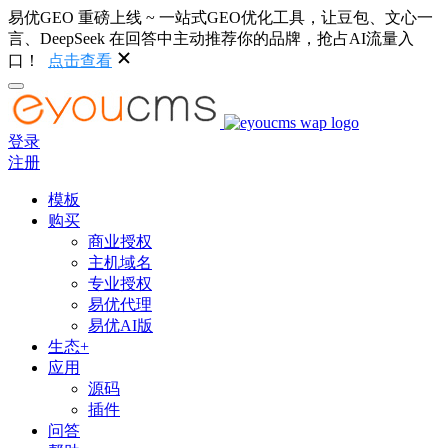
易优GEO 重磅上线 ~ 一站式GEO优化工具，让豆包、文心一
言、DeepSeek 在回答中主动推荐你的品牌，抢占AI流量入
口！
点击查看
登录
注册
模板
购买
商业授权
主机域名
专业授权
易优代理
易优AI版
生态+
应用
源码
插件
问答