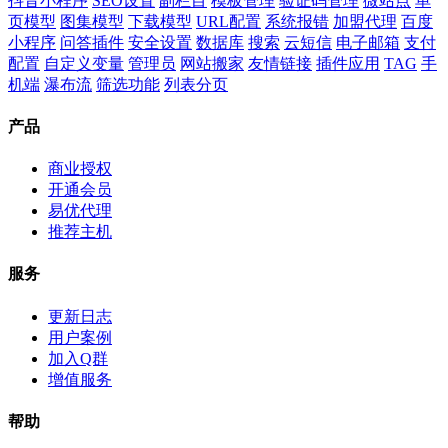
抖音小程序
SEO设置
副栏目
模板管理
验证码管理
微站点
单
页模型
图集模型
下载模型
URL配置
系统报错
加盟代理
百度
小程序
问答插件
安全设置
数据库
搜索
云短信
电子邮箱
支付
配置
自定义变量
管理员
网站搬家
友情链接
插件应用
TAG
手
机端
瀑布流
筛选功能
列表分页
产品
商业授权
开通会员
易优代理
推荐主机
服务
更新日志
用户案例
加入Q群
增值服务
帮助