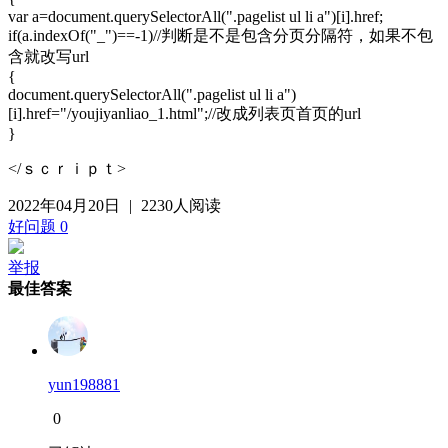
var a=document.querySelectorAll(".pagelist ul li a")[i].href;
if(a.indexOf("_")==-1)//判断是不是包含分页分隔符，如果不包
含就改写url
{
document.querySelectorAll(".pagelist ul li a")
[i].href="/youjiyanliao_1.html";//改成列表页首页的url
}
</ｓｃｒｉｐｔ>
2022年04月20日
|
2230人阅读
好问题
0
举报
最佳答案
yun198881
0