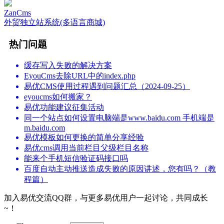
ZanCms
外贸独立站系统(多语言商城)
热门问题
缓存写入失败的解决方案
EyouCms去除URL中的index.php
易优CMS使用过程遇到问题汇总（2024-09-25）
eyoucms如何搬家？
易优功能建议征集活动
同一个站点如何设置电脑端是www.baidu.com 手机端是
m.baidu.com
易优模板如何更换的简单分享经验
易优cms调用当前栏目父级栏目名称
能来个手机短信验证码接口吗
百度自动主动推送造成失败的原因讲述，您有吗？（教
程篇）
加入易优交流QQ群，与更多易优用户一起讨论，共同成长
~！