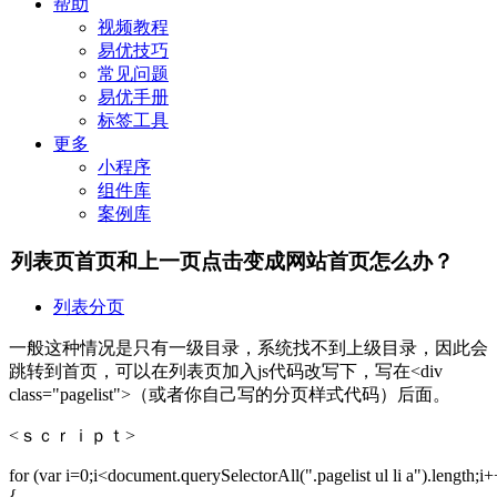
帮助
视频教程
易优技巧
常见问题
易优手册
标签工具
更多
小程序
组件库
案例库
列表页首页和上一页点击变成网站首页怎么办？
列表分页
一般这种情况是只有一级目录，系统找不到上级目录，因此会
跳转到首页，可以在列表页加入js代码改写下，写在<div
class="pagelist">（或者你自己写的分页样式代码）后面。
<ｓｃｒｉｐｔ>
for (var i=0;i<document.querySelectorAll(".pagelist ul li a").length;i+
{