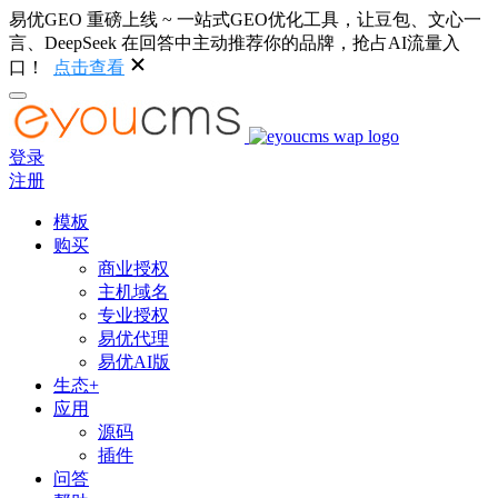
易优GEO 重磅上线 ~ 一站式GEO优化工具，让豆包、文心一
言、DeepSeek 在回答中主动推荐你的品牌，抢占AI流量入
口！
点击查看
登录
注册
模板
购买
商业授权
主机域名
专业授权
易优代理
易优AI版
生态+
应用
源码
插件
问答