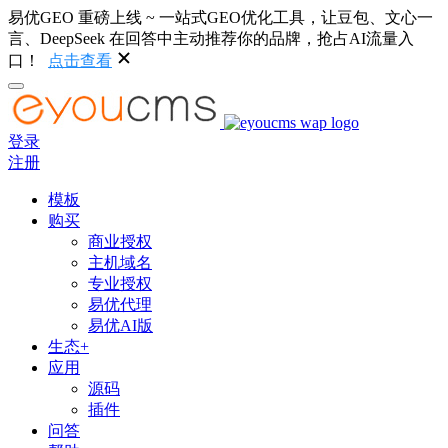
易优GEO 重磅上线 ~ 一站式GEO优化工具，让豆包、文心一
言、DeepSeek 在回答中主动推荐你的品牌，抢占AI流量入
口！
点击查看
登录
注册
模板
购买
商业授权
主机域名
专业授权
易优代理
易优AI版
生态+
应用
源码
插件
问答