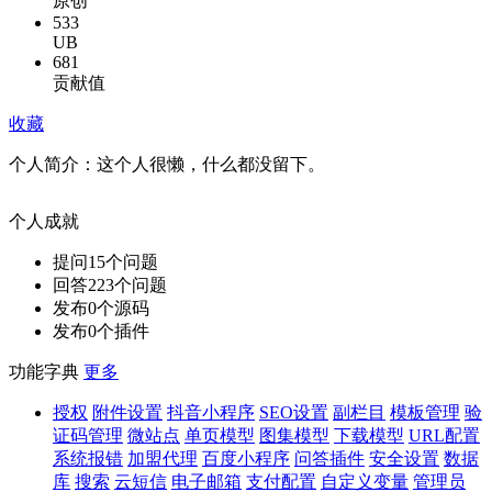
原创
533
UB
681
贡献值
收藏
个人简介：
这个人很懒，什么都没留下。
个人成就
提问
15
个问题
回答
223
个问题
发布
0
个源码
发布
0
个插件
功能字典
更多
授权
附件设置
抖音小程序
SEO设置
副栏目
模板管理
验
证码管理
微站点
单页模型
图集模型
下载模型
URL配置
系统报错
加盟代理
百度小程序
问答插件
安全设置
数据
库
搜索
云短信
电子邮箱
支付配置
自定义变量
管理员