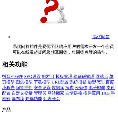
易优问答
易优问答插件是易优团队响应用户的需求开发一个会员
可以在线发起提问及相互回答，对回答点赞的插件。
相关功能
抖音小程序
SEO设置
副栏目
模板管理
验证码管理
微站点
单
页模型
图集模型
下载模型
URL配置
系统报错
加盟代理
百度
小程序
问答插件
安全设置
数据库
搜索
云短信
电子邮箱
支付
配置
自定义变量
管理员
网站搬家
友情链接
插件应用
TAG
手
机端
瀑布流
筛选功能
列表分页
产品