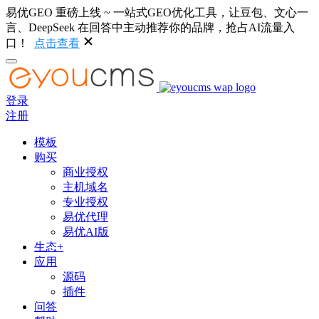
易优GEO 重磅上线 ~ 一站式GEO优化工具，让豆包、文心一
言、DeepSeek 在回答中主动推荐你的品牌，抢占AI流量入
口！
点击查看
登录
注册
模板
购买
商业授权
主机域名
专业授权
易优代理
易优AI版
生态+
应用
源码
插件
问答