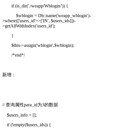
if (is_dir('./weapp/Wblogin/')) {
$wblogin = Db::name('weapp_wblogin')-
>where(['users_id'=>['IN', $users_ids]])-
>getAllWithIndex('users_id');
}
$this->assign('wblogin',$wblogin);
/*end*/
新增：
// 查询属性para_id为3的数据
$users_info = [];
if (!empty($users_ids)) {