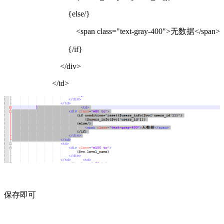
{else/}
<span class="text-gray-400">无数据</span>
{/if}
</div>
</td>
保存即可