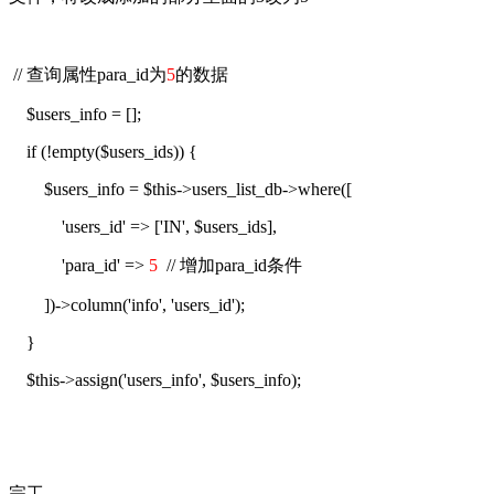
// 查询属性para_id为
5
的数据
$users_info = [];
if (!empty($users_ids)) {
$users_info = $this->users_list_db->where([
'users_id' => ['IN', $users_ids],
'para_id' =>
5
// 增加para_id条件
])->column('info', 'users_id');
}
$this->assign('users_info', $users_info);
完工