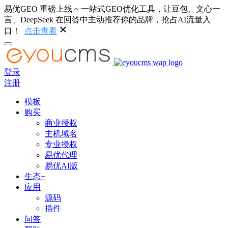
易优GEO 重磅上线 ~ 一站式GEO优化工具，让豆包、文心一
言、DeepSeek 在回答中主动推荐你的品牌，抢占AI流量入
口！
点击查看
登录
注册
模板
购买
商业授权
主机域名
专业授权
易优代理
易优AI版
生态+
应用
源码
插件
问答