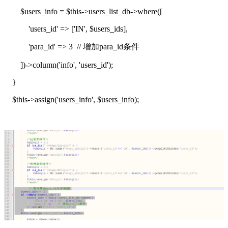
$users_info = $this->users_list_db->where([
'users_id' => ['IN', $users_ids],
'para_id' => 3 // 增加para_id条件
])->column('info', 'users_id');
}
$this->assign('users_info', $users_info);