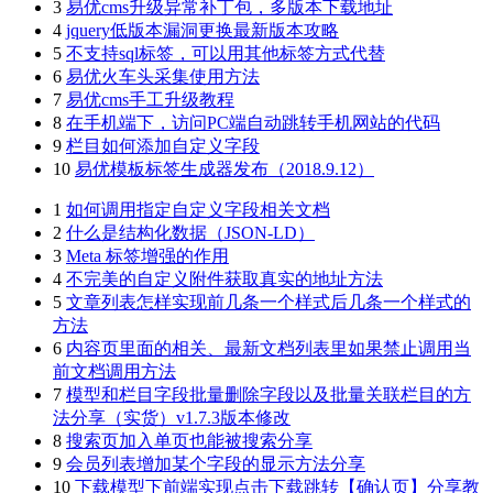
3
易优cms升级异常补丁包，多版本下载地址
4
jquery低版本漏洞更换最新版本攻略
5
不支持sql标签，可以用其他标签方式代替
6
易优火车头采集使用方法
7
易优cms手工升级教程
8
在手机端下，访问PC端自动跳转手机网站的代码
9
栏目如何添加自定义字段
10
易优模板标签生成器发布（2018.9.12）
1
如何调用指定自定义字段相关文档
2
什么是结构化数据（JSON-LD）
3
Meta 标签增强的作用
4
不完美的自定义附件获取真实的地址方法
5
文章列表怎样实现前几条一个样式后几条一个样式的
方法
6
内容页里面的相关、最新文档列表里如果禁止调用当
前文档调用方法
7
模型和栏目字段批量删除字段以及批量关联栏目的方
法分享（实货）v1.7.3版本修改
8
搜索页加入单页也能被搜索分享
9
会员列表增加某个字段的显示方法分享
10
下载模型下前端实现点击下载跳转【确认页】分享教