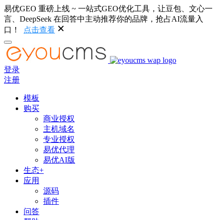
易优GEO 重磅上线 ~ 一站式GEO优化工具，让豆包、文心一
言、DeepSeek 在回答中主动推荐你的品牌，抢占AI流量入
口！
点击查看
登录
注册
模板
购买
商业授权
主机域名
专业授权
易优代理
易优AI版
生态+
应用
源码
插件
问答