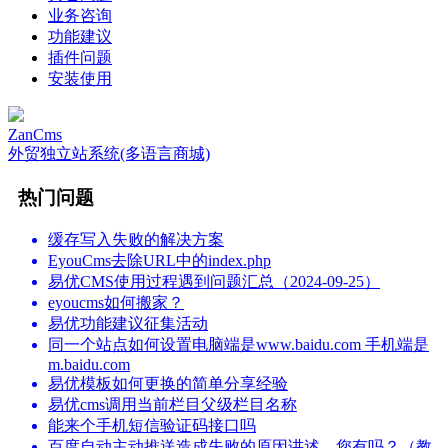
业务咨询
功能建议
插件问题
安装使用
ZanCms
外贸独立站系统(多语言商城)
热门问题
缓存写入失败的解决方案
EyouCms去除URL中的index.php
易优CMS使用过程遇到问题汇总（2024-09-25）
eyoucms如何搬家？
易优功能建议征集活动
同一个站点如何设置电脑端是www.baidu.com 手机端是
m.baidu.com
易优模板如何更换的简单分享经验
易优cms调用当前栏目父级栏目名称
能来个手机短信验证码接口吗
百度自动主动推送造成失败的原因讲述，您有吗？（教