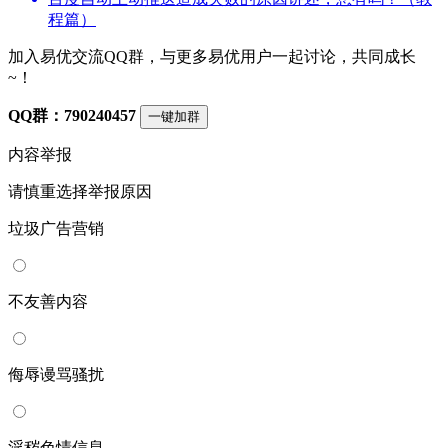
程篇）
加入易优交流QQ群，与更多易优用户一起讨论，共同成长
~！
QQ群：790240457
一键加群
内容举报
请慎重选择举报原因
垃圾广告营销
不友善内容
侮辱谩骂骚扰
淫秽色情信息