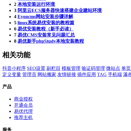
2
本地安装运行环境
3
阿里云ECS服务器快速搭建企业建站环境
4
Eyoucms网站安装步骤详解
5
linux系统易优安装的教程篇
6
易优安装教程（新手必读）
7
易优CMS安装常见问题汇总
8
易优新手phpStudy本地安装教程
相关功能
抖音小程序
SEO设置
副栏目
模板管理
验证码管理
微站点
单页
定义变量
管理员
网站搬家
友情链接
插件应用
TAG
手机端
瀑
产品
商业授权
开通会员
易优代理
推荐主机
服务