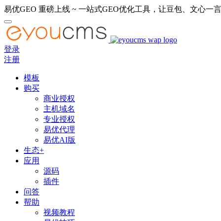
易优GEO 重磅上线 ~ 一站式GEO优化工具，让豆包、文心一言
登录
注册
模板
购买
商业授权
主机域名
专业授权
易优代理
易优AI版
生态+
应用
源码
插件
问答
帮助
视频教程