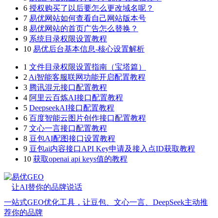
6
授权购买了以后要怎么更改域名呢？
7
易优网站如何查看自己网站版本号
8
易优网站的首页广告怎么替换？
9
系统目录权限设置教程
10
易优后台基本信息-核心设置解析
1
文件目录权限设置指南（宝塔篇）
2
Ai智能客服联网功能开启配置教程
3
腾讯混元接口配置教程
4
阿里云百炼AI接口配置教程
5
DeepseekAI接口配置教程
6
百度智能云图片创作接口配置教程
7
文心一言接口配置教程
8
豆包AI配图接口设置教程
9
豆包ai内容接口API Key申请及接入点ID获取教程
10
获取openai api keys值的教程
易优GEO
让AI替你的品牌说话
一站式GEO优化工具，让豆包、文心一言、DeepSeek主动推
荐你的品牌