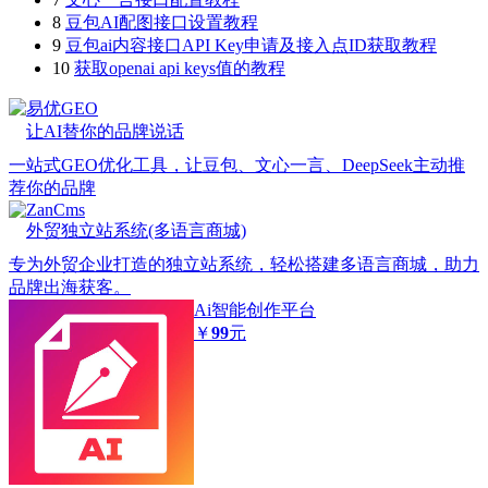
8
豆包AI配图接口设置教程
9
豆包ai内容接口API Key申请及接入点ID获取教程
10
获取openai api keys值的教程
易优GEO
让AI替你的品牌说话
一站式GEO优化工具，让豆包、文心一言、DeepSeek主动推
荐你的品牌
ZanCms
外贸独立站系统(多语言商城)
专为外贸企业打造的独立站系统，轻松搭建多语言商城，助力
品牌出海获客。
Ai智能创作平台
￥
99
元