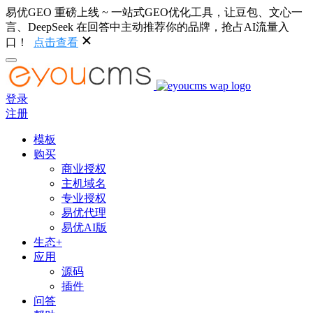
易优GEO 重磅上线 ~ 一站式GEO优化工具，让豆包、文心一
言、DeepSeek 在回答中主动推荐你的品牌，抢占AI流量入
口！
点击查看
登录
注册
模板
购买
商业授权
主机域名
专业授权
易优代理
易优AI版
生态+
应用
源码
插件
问答