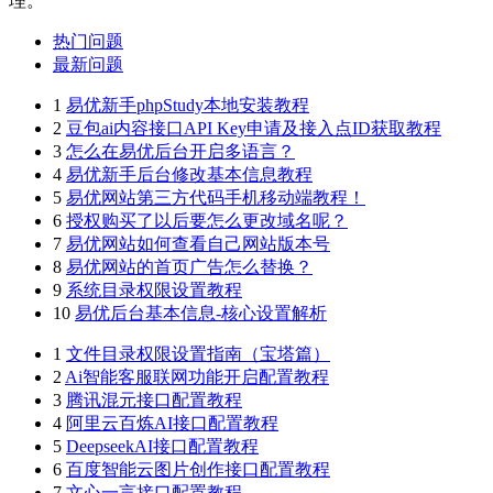
理。
热门问题
最新问题
1
易优新手phpStudy本地安装教程
2
豆包ai内容接口API Key申请及接入点ID获取教程
3
怎么在易优后台开启多语言？
4
易优新手后台修改基本信息教程
5
易优网站第三方代码手机移动端教程！
6
授权购买了以后要怎么更改域名呢？
7
易优网站如何查看自己网站版本号
8
易优网站的首页广告怎么替换？
9
系统目录权限设置教程
10
易优后台基本信息-核心设置解析
1
文件目录权限设置指南（宝塔篇）
2
Ai智能客服联网功能开启配置教程
3
腾讯混元接口配置教程
4
阿里云百炼AI接口配置教程
5
DeepseekAI接口配置教程
6
百度智能云图片创作接口配置教程
7
文心一言接口配置教程