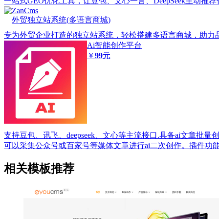
一站式GEO优化工具，让豆包、文心一言、DeepSeek主动推
ZanCms
外贸独立站系统(多语言商城)
专为外贸企业打造的独立站系统，轻松搭建多语言商城，助力
Ai智能创作平台
￥
99
元
支持豆包、讯飞、deepseek、文心等主流接口.具备ai文章批
可以采集公众号或百家号等媒体文章进行ai二次创作。插件功
相关模板推荐