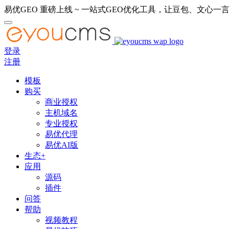
易优GEO 重磅上线 ~ 一站式GEO优化工具，让豆包、文心一言
登录
注册
模板
购买
商业授权
主机域名
专业授权
易优代理
易优AI版
生态+
应用
源码
插件
问答
帮助
视频教程