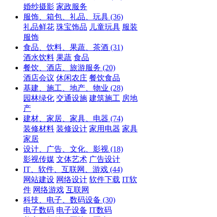
婚纱摄影
家政服务
服饰、箱包、礼品、玩具
(36)
礼品鲜花
珠宝饰品
儿童玩具
服装
服饰
食品、饮料、果蔬、茶酒
(31)
酒水饮料
果蔬
食品
餐饮、酒店、旅游服务
(20)
酒店会议
休闲农庄
餐饮食品
基建、施工、地产、物业
(28)
园林绿化
交通设施
建筑施工
房地
产
建材、家居、家具、电器
(74)
装修材料
装修设计
家用电器
家具
家居
设计、广告、文化、影视
(18)
影视传媒
文体艺术
广告设计
IT、软件、互联网、游戏
(44)
网站建设
网络设计
软件下载
IT软
件
网络游戏
互联网
科技、电子、数码设备
(30)
电子数码
电子设备
IT数码