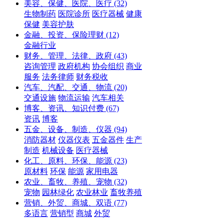
美容、保健、医院、医疗
(32)
生物制药
医院诊所
医疗器械
健康
保健
美容护肤
金融、投资、保险理财
(12)
金融行业
财务、管理、法律、政府
(43)
咨询管理
政府机构
协会组织
商业
服务
法务律师
财务税收
汽车、汽配、交通、物流
(20)
交通设施
物流运输
汽车相关
博客、资讯、知识付费
(67)
资讯
博客
五金、设备、制造、仪器
(94)
消防器材
仪器仪表
五金器件
生产
制造
机械设备
医疗器械
化工、原料、环保、能源
(23)
原材料
环保
能源
家用电器
农业、畜牧、养殖、宠物
(32)
宠物
园林绿化
农业林业
畜牧养殖
营销、外贸、商城、双语
(77)
多语言
营销型
商城
外贸