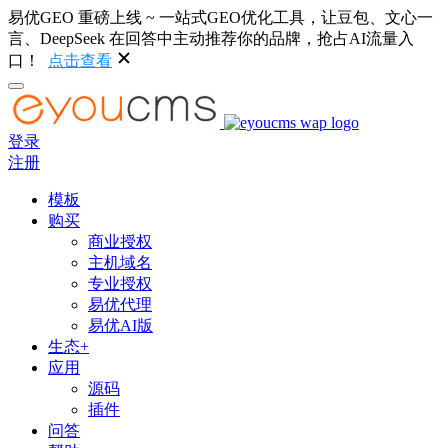
易优GEO 重磅上线 ~ 一站式GEO优化工具，让豆包、文心一
言、DeepSeek 在回答中主动推荐你的品牌，抢占AI流量入
口！
点击查看
登录
注册
模板
购买
商业授权
主机域名
专业授权
易优代理
易优AI版
生态+
应用
源码
插件
问答