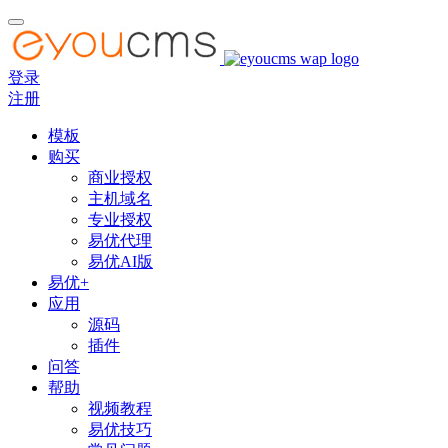
登录
注册
模板
购买
商业授权
主机域名
专业授权
易优代理
易优AI版
易优+
应用
源码
插件
问答
帮助
视频教程
易优技巧