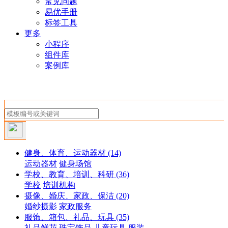
常见问题
易优手册
标签工具
更多
小程序
组件库
案例库
健身、体育、运动器材
(14)
运动器材
健身场馆
学校、教育、培训、科研
(36)
学校
培训机构
摄像、婚庆、家政、保洁
(20)
婚纱摄影
家政服务
服饰、箱包、礼品、玩具
(35)
礼品鲜花
珠宝饰品
儿童玩具
服装