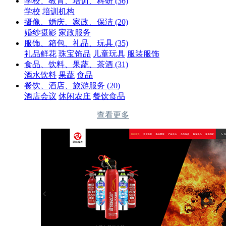
学校、教育、培训、科研
(36)
学校
培训机构
摄像、婚庆、家政、保洁
(20)
婚纱摄影
家政服务
服饰、箱包、礼品、玩具
(35)
礼品鲜花
珠宝饰品
儿童玩具
服装服饰
食品、饮料、果蔬、茶酒
(31)
酒水饮料
果蔬
食品
餐饮、酒店、旅游服务
(20)
酒店会议
休闲农庄
餐饮食品
查看更多