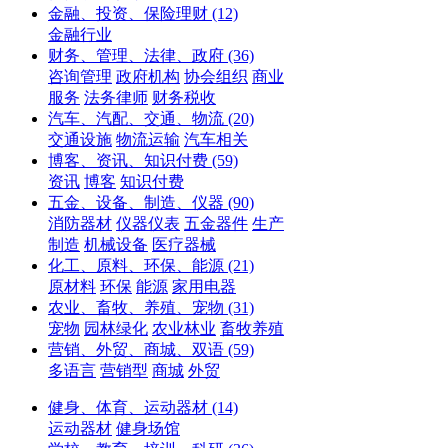
金融、投资、保险理财
(12)
金融行业
财务、管理、法律、政府
(36)
咨询管理
政府机构
协会组织
商业
服务
法务律师
财务税收
汽车、汽配、交通、物流
(20)
交通设施
物流运输
汽车相关
博客、资讯、知识付费
(59)
资讯
博客
知识付费
五金、设备、制造、仪器
(90)
消防器材
仪器仪表
五金器件
生产
制造
机械设备
医疗器械
化工、原料、环保、能源
(21)
原材料
环保
能源
家用电器
农业、畜牧、养殖、宠物
(31)
宠物
园林绿化
农业林业
畜牧养殖
营销、外贸、商城、双语
(59)
多语言
营销型
商城
外贸
健身、体育、运动器材
(14)
运动器材
健身场馆