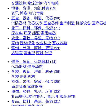
交通设施
物流运输
汽车相关
博客、资讯、知识付费
(59)
资讯
博客
知识付费
五金、设备、制造、仪器
(90)
消防器材
仪器仪表
五金器件
生产制造
机械设备
医疗器
化工、原料、环保、能源
(21)
原材料
环保
能源
家用电器
农业、畜牧、养殖、宠物
(31)
宠物
园林绿化
农业林业
畜牧养殖
营销、外贸、商城、双语
(59)
多语言
营销型
商城
外贸
健身、体育、运动器材
(14)
运动器材
健身场馆
学校、教育、培训、科研
(36)
学校
培训机构
摄像、婚庆、家政、保洁
(20)
婚纱摄影
家政服务
服饰、箱包、礼品、玩具
(35)
礼品鲜花
珠宝饰品
儿童玩具
服装服饰
食品、饮料、果蔬、茶酒
(31)