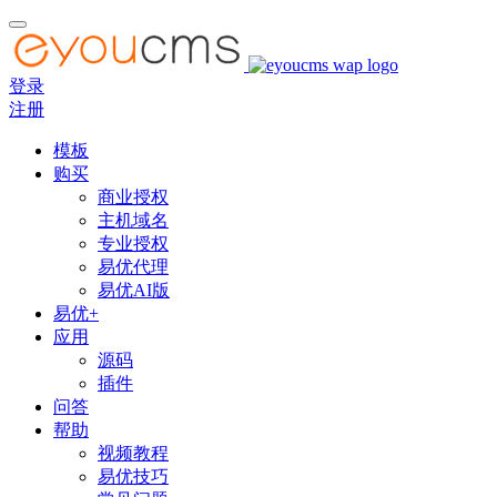
登录
注册
模板
购买
商业授权
主机域名
专业授权
易优代理
易优AI版
易优+
应用
源码
插件
问答
帮助
视频教程
易优技巧