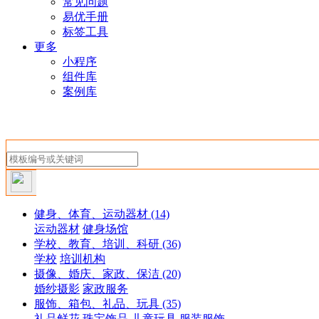
常见问题
易优手册
标签工具
更多
小程序
组件库
案例库
健身、体育、运动器材
(14)
运动器材
健身场馆
学校、教育、培训、科研
(36)
学校
培训机构
摄像、婚庆、家政、保洁
(20)
婚纱摄影
家政服务
服饰、箱包、礼品、玩具
(35)
礼品鲜花
珠宝饰品
儿童玩具
服装服饰