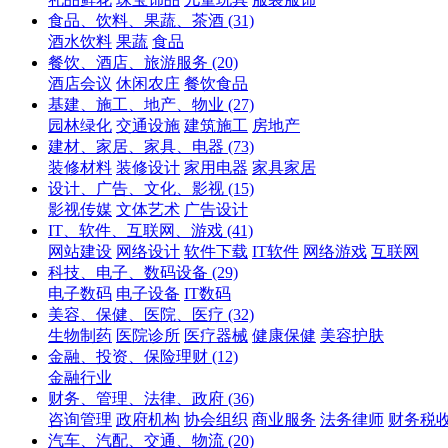
食品、饮料、果蔬、茶酒
(31)
酒水饮料
果蔬
食品
餐饮、酒店、旅游服务
(20)
酒店会议
休闲农庄
餐饮食品
基建、施工、地产、物业
(27)
园林绿化
交通设施
建筑施工
房地产
建材、家居、家具、电器
(73)
装修材料
装修设计
家用电器
家具家居
设计、广告、文化、影视
(15)
影视传媒
文体艺术
广告设计
IT、软件、互联网、游戏
(41)
网站建设
网络设计
软件下载
IT软件
网络游戏
互联网
科技、电子、数码设备
(29)
电子数码
电子设备
IT数码
美容、保健、医院、医疗
(32)
生物制药
医院诊所
医疗器械
健康保健
美容护肤
金融、投资、保险理财
(12)
金融行业
财务、管理、法律、政府
(36)
咨询管理
政府机构
协会组织
商业服务
法务律师
财务税
汽车、汽配、交通、物流
(20)