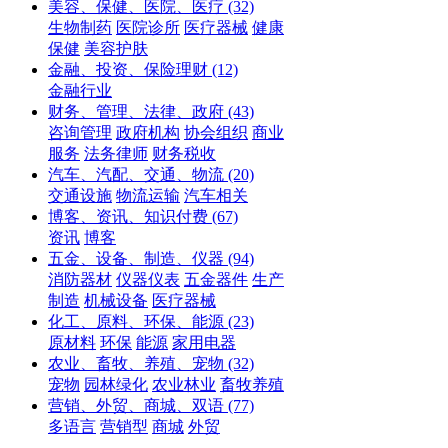
美容、保健、医院、医疗
(32)
生物制药
医院诊所
医疗器械
健康
保健
美容护肤
金融、投资、保险理财
(12)
金融行业
财务、管理、法律、政府
(43)
咨询管理
政府机构
协会组织
商业
服务
法务律师
财务税收
汽车、汽配、交通、物流
(20)
交通设施
物流运输
汽车相关
博客、资讯、知识付费
(67)
资讯
博客
五金、设备、制造、仪器
(94)
消防器材
仪器仪表
五金器件
生产
制造
机械设备
医疗器械
化工、原料、环保、能源
(23)
原材料
环保
能源
家用电器
农业、畜牧、养殖、宠物
(32)
宠物
园林绿化
农业林业
畜牧养殖
营销、外贸、商城、双语
(77)
多语言
营销型
商城
外贸