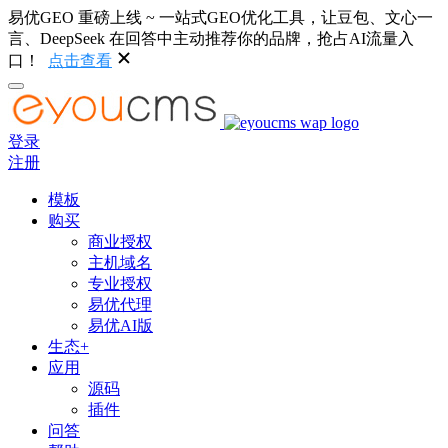
易优GEO 重磅上线 ~ 一站式GEO优化工具，让豆包、文心一
言、DeepSeek 在回答中主动推荐你的品牌，抢占AI流量入
口！
点击查看
登录
注册
模板
购买
商业授权
主机域名
专业授权
易优代理
易优AI版
生态+
应用
源码
插件
问答