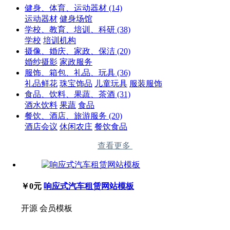
健身、体育、运动器材
(14)
运动器材
健身场馆
学校、教育、培训、科研
(38)
学校
培训机构
摄像、婚庆、家政、保洁
(20)
婚纱摄影
家政服务
服饰、箱包、礼品、玩具
(36)
礼品鲜花
珠宝饰品
儿童玩具
服装服饰
食品、饮料、果蔬、茶酒
(31)
酒水饮料
果蔬
食品
餐饮、酒店、旅游服务
(20)
酒店会议
休闲农庄
餐饮食品
查看更多
￥0元
响应式汽车租赁网站模板
开源
会员模板