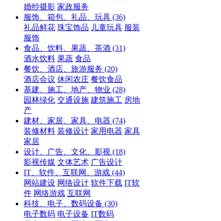
婚纱摄影
家政服务
服饰、箱包、礼品、玩具
(36)
礼品鲜花
珠宝饰品
儿童玩具
服装
服饰
食品、饮料、果蔬、茶酒
(31)
酒水饮料
果蔬
食品
餐饮、酒店、旅游服务
(20)
酒店会议
休闲农庄
餐饮食品
基建、施工、地产、物业
(28)
园林绿化
交通设施
建筑施工
房地
产
建材、家居、家具、电器
(74)
装修材料
装修设计
家用电器
家具
家居
设计、广告、文化、影视
(18)
影视传媒
文体艺术
广告设计
IT、软件、互联网、游戏
(44)
网站建设
网络设计
软件下载
IT软
件
网络游戏
互联网
科技、电子、数码设备
(30)
电子数码
电子设备
IT数码