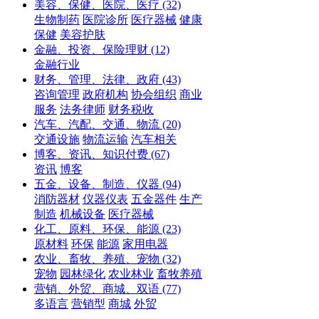
美容、保健、医院、医疗
(32)
生物制药
医院诊所
医疗器械
健康
保健
美容护肤
金融、投资、保险理财
(12)
金融行业
财务、管理、法律、政府
(43)
咨询管理
政府机构
协会组织
商业
服务
法务律师
财务税收
汽车、汽配、交通、物流
(20)
交通设施
物流运输
汽车相关
博客、资讯、知识付费
(67)
资讯
博客
五金、设备、制造、仪器
(94)
消防器材
仪器仪表
五金器件
生产
制造
机械设备
医疗器械
化工、原料、环保、能源
(23)
原材料
环保
能源
家用电器
农业、畜牧、养殖、宠物
(32)
宠物
园林绿化
农业林业
畜牧养殖
营销、外贸、商城、双语
(77)
多语言
营销型
商城
外贸