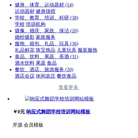
健身、体育、运动器材
(14)
运动器材
健身场馆
学校、教育、培训、科研
(38)
学校
培训机构
摄像、婚庆、家政、保洁
(20)
婚纱摄影
家政服务
服饰、箱包、礼品、玩具
(36)
礼品鲜花
珠宝饰品
儿童玩具
服装服饰
食品、饮料、果蔬、茶酒
(31)
酒水饮料
果蔬
食品
餐饮、酒店、旅游服务
(20)
酒店会议
休闲农庄
餐饮食品
查看更多
￥0元
响应式舞蹈学校培训网站模板
开源
会员模板