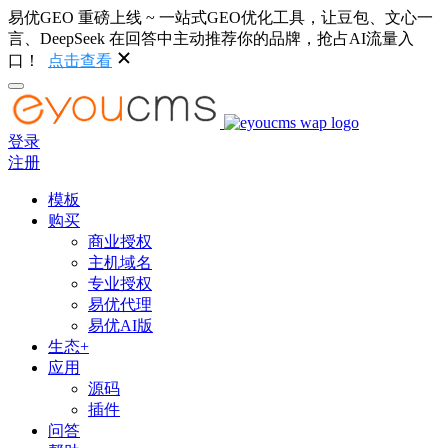
易优GEO 重磅上线 ~ 一站式GEO优化工具，让豆包、文心一
言、DeepSeek 在回答中主动推荐你的品牌，抢占AI流量入
口！
点击查看
登录
注册
模板
购买
商业授权
主机域名
专业授权
易优代理
易优AI版
生态+
应用
源码
插件
问答