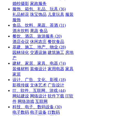
婚纱摄影
家政服务
服饰、箱包、礼品、玩具
(36)
礼品鲜花
珠宝饰品
儿童玩具
服装
服饰
食品、饮料、果蔬、茶酒
(31)
酒水饮料
果蔬
食品
餐饮、酒店、旅游服务
(20)
酒店会议
休闲农庄
餐饮食品
基建、施工、地产、物业
(28)
园林绿化
交通设施
建筑施工
房地
产
建材、家居、家具、电器
(74)
装修材料
装修设计
家用电器
家具
家居
设计、广告、文化、影视
(18)
影视传媒
文体艺术
广告设计
IT、软件、互联网、游戏
(44)
网站建设
网络设计
软件下载
IT软
件
网络游戏
互联网
科技、电子、数码设备
(30)
电子数码
电子设备
IT数码