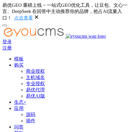
易优GEO 重磅上线 ~ 一站式GEO优化工具，让豆包、文心一
言、DeepSeek 在回答中主动推荐你的品牌，抢占AI流量入
口！
点击查看
登录
注册
模板
购买
商业授权
主机域名
专业授权
易优代理
易优AI版
生态+
应用
源码
插件
问答